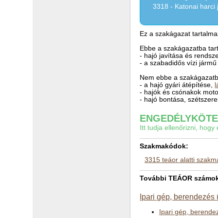
3318 - Katonai harci 
Ez a szakágazat tartalmaz
Ebbe a szakágazatba tart
- hajó javítása és rendsz
- a szabadidős vízi jármű
Nem ebbe a szakágazatba
- a hajó gyári átépítése,
l
- hajók és csónakok moto
- hajó bontása, szétszer
ENGEDÉLYKÖTEL
Itt tudja ellenőrizni, ho
Szakmakódok:
3315 teáor alatti szak
További TEÁOR számok a
Ipari gép, berendezés
Ipari gép, berend