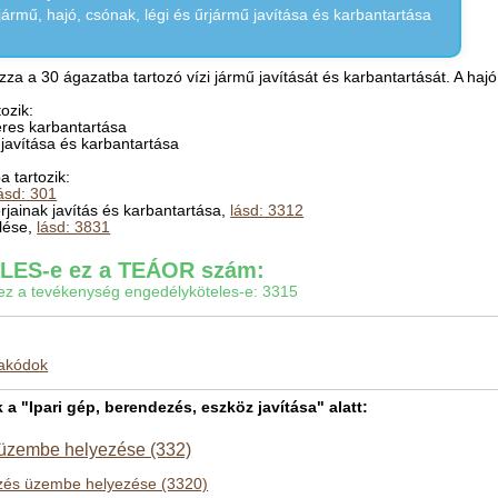
jármű, hajó, csónak, légi és űrjármű javítása és karbantartása
za a 30 ágazatba tartozó vízi jármű javítását és karbantartását. A hajó
ozik:
eres karbantartása
 javítása és karbantartása
 tartozik:
ásd: 301
rjainak javítás és karbantartása,
lásd: 3312
elése,
lásd: 3831
ES-e ez a TEÁOR szám:
gy ez a tevékenység engedélyköteles-e: 3315
makódok
 "Ipari gép, berendezés, eszköz javítása" alatt:
 üzembe helyezése (332)
ezés üzembe helyezése (3320)