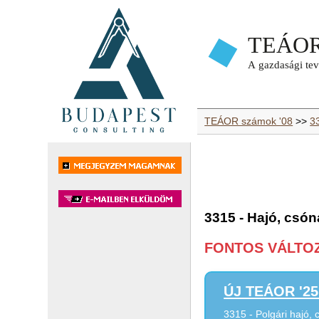
TEÁOR számok '08
>>
33
3315 - Hajó, csón
FONTOS VÁLTOZÁ
ÚJ TEÁOR '25 
3315 - Polgári hajó, 