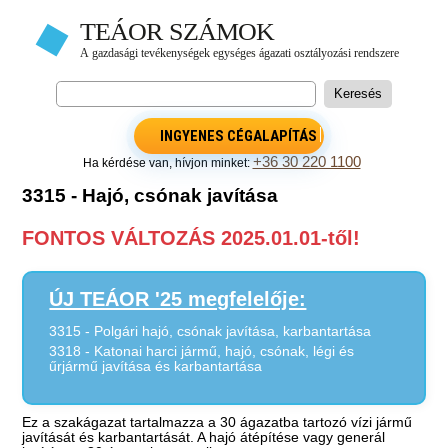
INGYENES CÉGALAPÍTÁS
+36 30 220 1100
Ha kérdése van, hívjon minket:
3315 - Hajó, csónak javítása
FONTOS VÁLTOZÁS 2025.01.01-től!
ÚJ TEÁOR '25 megfelelője:
3315 - Polgári hajó, csónak javítása, karbantartása
3318 - Katonai harci jármű, hajó, csónak, légi és
űrjármű javítása és karbantartása
Ez a szakágazat tartalmazza a 30 ágazatba tartozó vízi jármű
javítását és karbantartását. A hajó átépítése vagy generál