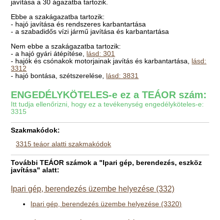
javítása a 30 ágazatba tartozik.
Ebbe a szakágazatba tartozik:
- hajó javítása és rendszeres karbantartása
- a szabadidős vízi jármű javítása és karbantartása
Nem ebbe a szakágazatba tartozik:
- a hajó gyári átépítése,
lásd: 301
- hajók és csónakok motorjainak javítás és karbantartása,
lásd:
3312
- hajó bontása, szétszerelése,
lásd: 3831
ENGEDÉLYKÖTELES-e ez a TEÁOR szám:
Itt tudja ellenőrizni, hogy ez a tevékenység engedélyköteles-e:
3315
Szakmakódok:
3315 teáor alatti szakmakódok
További TEÁOR számok a "Ipari gép, berendezés, eszköz
javítása" alatt:
Ipari gép, berendezés üzembe helyezése (332)
Ipari gép, berendezés üzembe helyezése (3320)