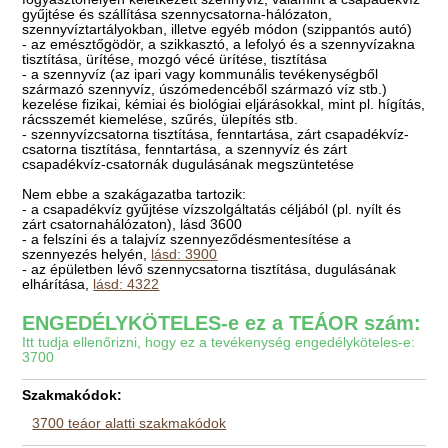
gyűjtése és szállítása szennycsatorna-hálózaton,
szennyvíztartályokban, illetve egyéb módon (szippantós autó)
- az emésztőgödör, a szikkasztó, a lefolyó és a szennyvízakna
tisztítása, ürítése, mozgó vécé ürítése, tisztítása
- a szennyvíz (az ipari vagy kommunális tevékenységből
származó szennyvíz, úszómedencéből származó víz stb.)
kezelése fizikai, kémiai és biológiai eljárásokkal, mint pl. hígítás,
rácsszemét kiemelése, szűrés, ülepítés stb.
- szennyvízcsatorna tisztítása, fenntartása, zárt csapadékvíz-
csatorna tisztítása, fenntartása, a szennyvíz és zárt
csapadékvíz-csatornák dugulásának megszüntetése
Nem ebbe a szakágazatba tartozik:
- a csapadékvíz gyűjtése vízszolgáltatás céljából (pl. nyílt és
zárt csatornahálózaton), lásd 3600
- a felszíni és a talajvíz szennyeződésmentesítése a
szennyezés helyén,
lásd: 3900
- az épületben lévő szennycsatorna tisztítása, dugulásának
elhárítása,
lásd: 4322
ENGEDÉLYKÖTELES-e ez a TEÁOR szám:
Itt tudja ellenőrizni, hogy ez a tevékenység engedélyköteles-e:
3700
Szakmakódok:
3700 teáor alatti szakmakódok