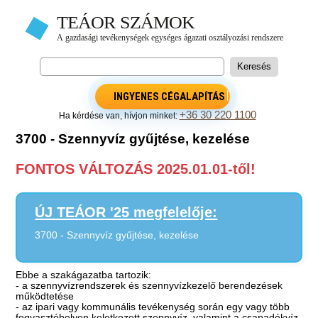
INGYENES CÉGALAPÍTÁS
+36 30 220 1100
Ha kérdése van, hívjon minket:
3700 - Szennyvíz gyűjtése, kezelése
FONTOS VÁLTOZÁS 2025.01.01-től!
ÚJ TEÁOR '25 megfelelője:
3700 - Szennyvíz gyűjtése, kezelése
Ebbe a szakágazatba tartozik:
- a szennyvízrendszerek és szennyvízkezelő berendezések
működtetése
- az ipari vagy kommunális tevékenység során egy vagy több
fogyasztóhelyen keletkezett szennyvíz, valamint a csapadékvíz