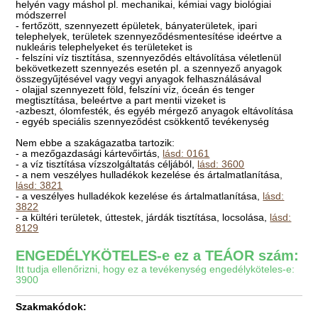
helyén vagy máshol pl. mechanikai, kémiai vagy biológiai
módszerrel
- fertőzött, szennyezett épületek, bányaterületek, ipari
telephelyek, területek szennyeződésmentesítése ideértve a
nukleáris telephelyeket és területeket is
- felszíni víz tisztítása, szennyeződés eltávolítása véletlenül
bekövetkezett szennyezés esetén pl. a szennyező anyagok
összegyűjtésével vagy vegyi anyagok felhasználásával
- olajjal szennyezett föld, felszíni víz, óceán és tenger
megtisztítása, beleértve a part mentii vizeket is
-azbeszt, ólomfesték, és egyéb mérgező anyagok eltávolítása
- egyéb speciális szennyeződést csökkentő tevékenység
Nem ebbe a szakágazatba tartozik:
- a mezőgazdasági kártevőirtás,
lásd: 0161
- a víz tisztítása vízszolgáltatás céljából,
lásd: 3600
- a nem veszélyes hulladékok kezelése és ártalmatlanítása,
lásd: 3821
- a veszélyes hulladékok kezelése és ártalmatlanítása,
lásd:
3822
- a kültéri területek, úttestek, járdák tisztítása, locsolása,
lásd:
8129
ENGEDÉLYKÖTELES-e ez a TEÁOR szám:
Itt tudja ellenőrizni, hogy ez a tevékenység engedélyköteles-e:
3900
Szakmakódok: