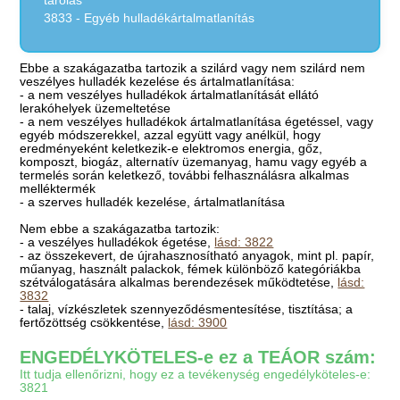
tárolás
3833 - Egyéb hulladékártalmatlanítás
Ebbe a szakágazatba tartozik a szilárd vagy nem szilárd nem
veszélyes hulladék kezelése és ártalmatlanítása:
- a nem veszélyes hulladékok ártalmatlanítását ellátó
lerakóhelyek üzemeltetése
- a nem veszélyes hulladékok ártalmatlanítása égetéssel, vagy
egyéb módszerekkel, azzal együtt vagy anélkül, hogy
eredményeként keletkezik-e elektromos energia, gőz,
komposzt, biogáz, alternatív üzemanyag, hamu vagy egyéb a
termelés során keletkező, további felhasználásra alkalmas
melléktermék
- a szerves hulladék kezelése, ártalmatlanítása
Nem ebbe a szakágazatba tartozik:
- a veszélyes hulladékok égetése,
lásd: 3822
- az összekevert, de újrahasznosítható anyagok, mint pl. papír,
műanyag, használt palackok, fémek különböző kategóriákba
szétválogatására alkalmas berendezések működtetése,
lásd:
3832
- talaj, vízkészletek szennyeződésmentesítése, tisztítása; a
fertőzöttség csökkentése,
lásd: 3900
ENGEDÉLYKÖTELES-e ez a TEÁOR szám:
Itt tudja ellenőrizni, hogy ez a tevékenység engedélyköteles-e:
3821