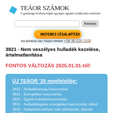
INGYENES CÉGALAPÍTÁS
+36 30 220 1100
Ha kérdése van, hívjon minket:
3821 - Nem veszélyes hulladék kezelése,
ártalmatlanítása
FONTOS VÁLTOZÁS 2025.01.01-től!
ÚJ TEÁOR '25 megfelelője:
3821 - Hulladékanyag-hasznosítás
3822 - Energetikai hasznosítás
3823 - Egyéb hulladékhasznosítás
3831 - Hulladékégetés energetikai hasznosítás nélkül
3832 - Hulladéklerakóban való elhelyezés, állandó