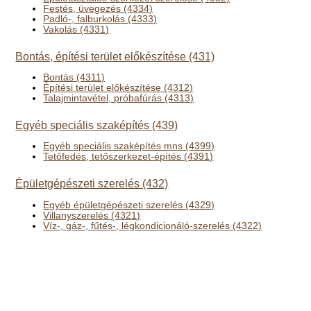
Festés, üvegezés (4334)
Padló-, falburkolás (4333)
Vakolás (4331)
Bontás, építési terület előkészítése (431)
Bontás (4311)
Építési terület előkészítése (4312)
Talajmintavétel, próbafúrás (4313)
Egyéb speciális szaképítés (439)
Egyéb speciális szaképítés mns (4399)
Tetőfedés, tetőszerkezet-építés (4391)
Épületgépészeti szerelés (432)
Egyéb épületgépészeti szerelés (4329)
Villanyszerelés (4321)
Víz-, gáz-, fűtés-, légkondicionáló-szerelés (4322)