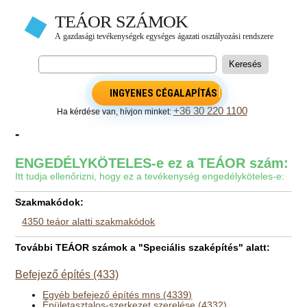
INGYENES CÉGALAPÍTÁS
+36 30 220 1100
Ha kérdése van, hívjon minket:
-
ENGEDÉLYKÖTELES-e ez a TEÁOR szám:
Itt tudja ellenőrizni, hogy ez a tevékenység engedélyköteles-e:
Szakmakódok:
4350 teáor alatti szakmakódok
További TEÁOR számok a "Speciális szaképítés" alatt:
Befejező építés (433)
Egyéb befejező építés mns (4339)
Épületasztalos-szerkezet szerelése (4332)