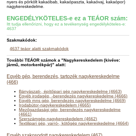
nyers és pörkölt kakaóbab, kakaópaszta, kakaóvaj, kakaópor)
nagykereskedelme.
ENGEDÉLYKÖTELES-e ez a TEÁOR szám:
Itt tudja ellenőrizni, hogy ez a tevékenység engedélyköteles-e:
4637
Szakmakódok:
4637 teáor alatti szakmakódok
További TEÁOR számok a "Nagykereskedelem (kivéve:
jármű, motorkerékpár)" alatt:
Egyéb gép, berendezés, tartozék nagykereskedelme
(466)
Bányászati-, építőipari gép nagykereskedelme (4663)
Egyéb irodagép, -berendezés nagykereskedelme (4666)
Egyéb mns gép, berendezés nagykereskedelme (4669)
Irodabútor-nagykereskedelem (4665)
Mezőgazdasági gép, berendezés nagykereskedelme
(4661)
Szerszámgép-nagykereskedelem (4662)
Textilipari gép, varró-, kötőgép nagykereskedelme (4664)
Egyéb szakosodott nagykereskedelem (467)