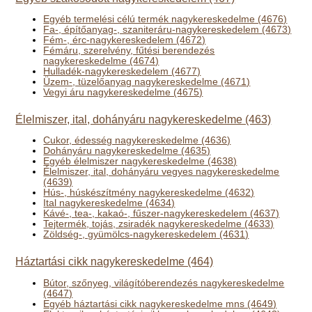
Egyéb termelési célú termék nagykereskedelme (4676)
Fa-, építőanyag-, szaniteráru-nagykereskedelem (4673)
Fém-, érc-nagykereskedelem (4672)
Fémáru, szerelvény, fűtési berendezés
nagykereskedelme (4674)
Hulladék-nagykereskedelem (4677)
Üzem-, tüzelőanyag nagykereskedelme (4671)
Vegyi áru nagykereskedelme (4675)
Élelmiszer, ital, dohányáru nagykereskedelme (463)
Cukor, édesség nagykereskedelme (4636)
Dohányáru nagykereskedelme (4635)
Egyéb élelmiszer nagykereskedelme (4638)
Élelmiszer, ital, dohányáru vegyes nagykereskedelme
(4639)
Hús-, húskészítmény nagykereskedelme (4632)
Ital nagykereskedelme (4634)
Kávé-, tea-, kakaó-, fűszer-nagykereskedelem (4637)
Tejtermék, tojás, zsiradék nagykereskedelme (4633)
Zöldség-, gyümölcs-nagykereskedelem (4631)
Háztartási cikk nagykereskedelme (464)
Bútor, szőnyeg, világítóberendezés nagykereskedelme
(4647)
Egyéb háztartási cikk nagykereskedelme mns (4649)