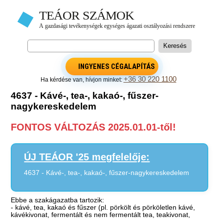
INGYENES CÉGALAPÍTÁS
+36 30 220 1100
Ha kérdése van, hívjon minket:
4637 - Kávé-, tea-, kakaó-, fűszer-
nagykereskedelem
FONTOS VÁLTOZÁS 2025.01.01-től!
ÚJ TEÁOR '25 megfelelője:
4637 - Kávé-, tea-, kakaó-, fűszer-nagykereskedelem
Ebbe a szakágazatba tartozik:
- kávé, tea, kakaó és fűszer (pl. pörkölt és pörköletlen kávé,
kávékivonat, fermentált és nem fermentált tea, teakivonat,