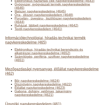
Elektronikus háztartási cikk nagykereskedelme (4643)
Gyógyszer, gyógyászati termék nagykereskedelme
(4646)
Illatszer nagykereskedelme (4645)
Óra-, ékszer-nagykereskedelem (4648)
Porcelán-, üvegáru-, tisztítószer-nagykereskedelem
(4644)
Ruházat, lábbeli nagykereskedelme (4642)
Textil-nagykereskedelem (4641)
Információtechnológiai, híradás-technikai termék
nagykereskedelme (465)
Elektronikus, híradás-technikai berendezés és
alkatrészei nagykereskedelme (4652)
Számítógép, periféria, szoftver nagykereskedelme
(4651)
Mezőgazdasági nyersanyag, élőállat nagykereskedelme
(462)
Bőr nagykereskedelme (4624)
Dísznövény nagykereskedelme (4622)
Élőállat nagykereskedelme (4623)
Gabona, dohány, vetőmag, takarmány
nagykereskedelme (4621)
Ügynöki nagykereskedelem (461)