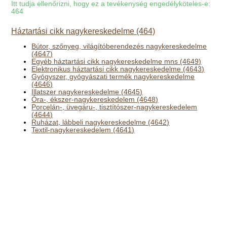
Itt tudja ellenőrizni, hogy ez a tevékenység engedélyköteles-e:
464
Háztartási cikk nagykereskedelme (464)
Bútor, szőnyeg, világítóberendezés nagykereskedelme
(4647)
Egyéb háztartási cikk nagykereskedelme mns (4649)
Elektronikus háztartási cikk nagykereskedelme (4643)
Gyógyszer, gyógyászati termék nagykereskedelme
(4646)
Illatszer nagykereskedelme (4645)
Óra-, ékszer-nagykereskedelem (4648)
Porcelán-, üvegáru-, tisztítószer-nagykereskedelem
(4644)
Ruházat, lábbeli nagykereskedelme (4642)
Textil-nagykereskedelem (4641)