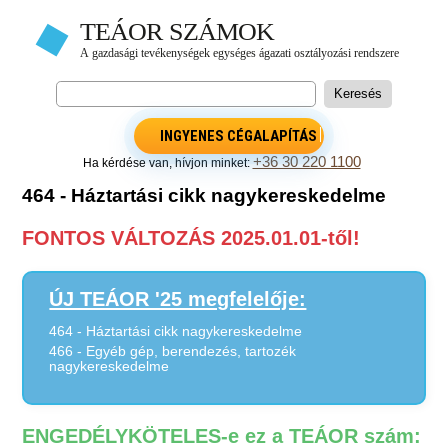
INGYENES CÉGALAPÍTÁS
+36 30 220 1100
Ha kérdése van, hívjon minket:
464 - Háztartási cikk nagykereskedelme
FONTOS VÁLTOZÁS 2025.01.01-től!
ÚJ TEÁOR '25 megfelelője:
464 - Háztartási cikk nagykereskedelme
466 - Egyéb gép, berendezés, tartozék
nagykereskedelme
ENGEDÉLYKÖTELES-e ez a TEÁOR szám: