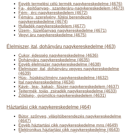
Egyéb termelési célú termék nagykereskedelme (4676)
Fa-, építőanyag-, szaniteráru-nagykereskedelem (4673)
Fém-, érc-nagykereskedelem (4672)
Fémáru, szerelvény, fűtési berendezés
nagykereskedelme (4674)
Hulladék-nagykereskedelem (4677)
Üzem-, tüzelőanyag nagykereskedelme (4671)
Vegyi áru nagykereskedelme (4675)
Élelmiszer, ital, dohányáru nagykereskedelme (463)
Cukor, édesség nagykereskedelme (4636)
Dohányáru nagykereskedelme (4635)
Egyéb élelmiszer nagykereskedelme (4638)
Élelmiszer, ital, dohányáru vegyes nagykereskedelme
(4639)
Hús-, húskészítmény nagykereskedelme (4632)
Ital nagykereskedelme (4634)
Kávé-, tea-, kakaó-, fűszer-nagykereskedelem (4637)
Tejtermék, tojás, zsiradék nagykereskedelme (4633)
Zöldség-, gyümölcs-nagykereskedelem (4631)
Háztartási cikk nagykereskedelme (464)
Bútor, szőnyeg, világítóberendezés nagykereskedelme
(4647)
Egyéb háztartási cikk nagykereskedelme mns (4649)
Elektronikus háztartási cikk nagykereskedelme (4643)