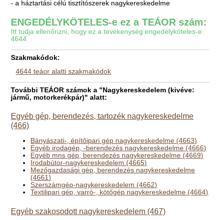
- a háztartási célú tisztítószerek nagykereskedelme
ENGEDÉLYKÖTELES-e ez a TEÁOR szám:
Itt tudja ellenőrizni, hogy ez a tevékenység engedélyköteles-e:
4644
Szakmakódok:
4644 teáor alatti szakmakódok
További TEÁOR számok a "Nagykereskedelem (kivéve:
jármű, motorkerékpár)" alatt:
Egyéb gép, berendezés, tartozék nagykereskedelme
(466)
Bányászati-, építőipari gép nagykereskedelme (4663)
Egyéb irodagép, -berendezés nagykereskedelme (4666)
Egyéb mns gép, berendezés nagykereskedelme (4669)
Irodabútor-nagykereskedelem (4665)
Mezőgazdasági gép, berendezés nagykereskedelme
(4661)
Szerszámgép-nagykereskedelem (4662)
Textilipari gép, varró-, kötőgép nagykereskedelme (4664)
Egyéb szakosodott nagykereskedelem (467)