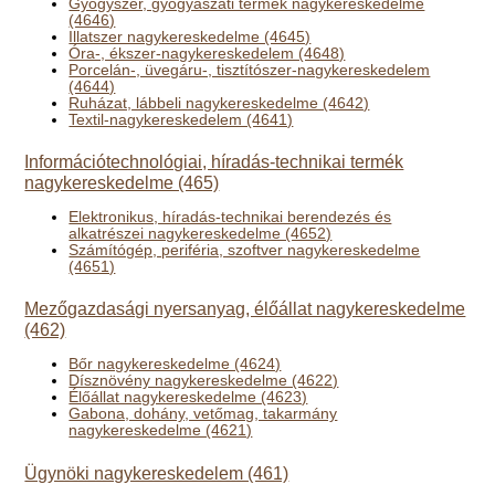
Gyógyszer, gyógyászati termék nagykereskedelme
(4646)
Illatszer nagykereskedelme (4645)
Óra-, ékszer-nagykereskedelem (4648)
Porcelán-, üvegáru-, tisztítószer-nagykereskedelem
(4644)
Ruházat, lábbeli nagykereskedelme (4642)
Textil-nagykereskedelem (4641)
Információtechnológiai, híradás-technikai termék
nagykereskedelme (465)
Elektronikus, híradás-technikai berendezés és
alkatrészei nagykereskedelme (4652)
Számítógép, periféria, szoftver nagykereskedelme
(4651)
Mezőgazdasági nyersanyag, élőállat nagykereskedelme
(462)
Bőr nagykereskedelme (4624)
Dísznövény nagykereskedelme (4622)
Élőállat nagykereskedelme (4623)
Gabona, dohány, vetőmag, takarmány
nagykereskedelme (4621)
Ügynöki nagykereskedelem (461)