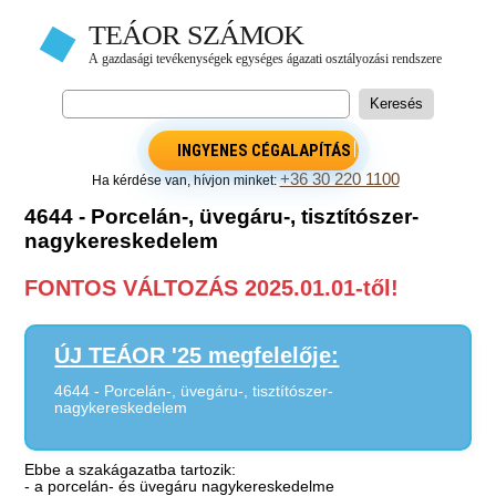
INGYENES CÉGALAPÍTÁS
+36 30 220 1100
Ha kérdése van, hívjon minket:
4644 - Porcelán-, üvegáru-, tisztítószer-
nagykereskedelem
FONTOS VÁLTOZÁS 2025.01.01-től!
ÚJ TEÁOR '25 megfelelője:
4644 - Porcelán-, üvegáru-, tisztítószer-
nagykereskedelem
Ebbe a szakágazatba tartozik:
- a porcelán- és üvegáru nagykereskedelme