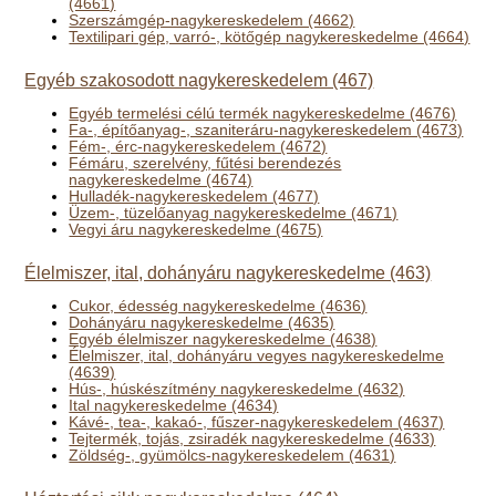
(4661)
Szerszámgép-nagykereskedelem (4662)
Textilipari gép, varró-, kötőgép nagykereskedelme (4664)
Egyéb szakosodott nagykereskedelem (467)
Egyéb termelési célú termék nagykereskedelme (4676)
Fa-, építőanyag-, szaniteráru-nagykereskedelem (4673)
Fém-, érc-nagykereskedelem (4672)
Fémáru, szerelvény, fűtési berendezés
nagykereskedelme (4674)
Hulladék-nagykereskedelem (4677)
Üzem-, tüzelőanyag nagykereskedelme (4671)
Vegyi áru nagykereskedelme (4675)
Élelmiszer, ital, dohányáru nagykereskedelme (463)
Cukor, édesség nagykereskedelme (4636)
Dohányáru nagykereskedelme (4635)
Egyéb élelmiszer nagykereskedelme (4638)
Élelmiszer, ital, dohányáru vegyes nagykereskedelme
(4639)
Hús-, húskészítmény nagykereskedelme (4632)
Ital nagykereskedelme (4634)
Kávé-, tea-, kakaó-, fűszer-nagykereskedelem (4637)
Tejtermék, tojás, zsiradék nagykereskedelme (4633)
Zöldség-, gyümölcs-nagykereskedelem (4631)