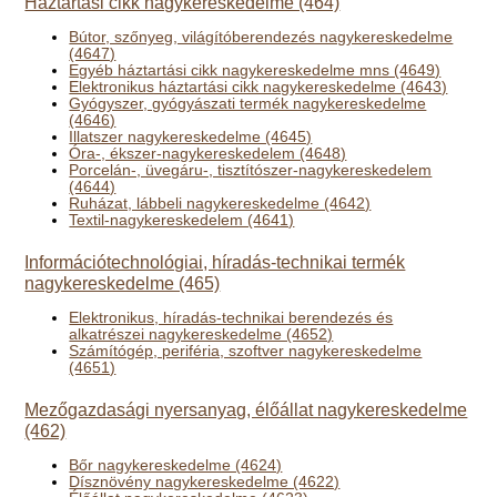
Háztartási cikk nagykereskedelme (464)
Bútor, szőnyeg, világítóberendezés nagykereskedelme
(4647)
Egyéb háztartási cikk nagykereskedelme mns (4649)
Elektronikus háztartási cikk nagykereskedelme (4643)
Gyógyszer, gyógyászati termék nagykereskedelme
(4646)
Illatszer nagykereskedelme (4645)
Óra-, ékszer-nagykereskedelem (4648)
Porcelán-, üvegáru-, tisztítószer-nagykereskedelem
(4644)
Ruházat, lábbeli nagykereskedelme (4642)
Textil-nagykereskedelem (4641)
Információtechnológiai, híradás-technikai termék
nagykereskedelme (465)
Elektronikus, híradás-technikai berendezés és
alkatrészei nagykereskedelme (4652)
Számítógép, periféria, szoftver nagykereskedelme
(4651)
Mezőgazdasági nyersanyag, élőállat nagykereskedelme
(462)
Bőr nagykereskedelme (4624)
Dísznövény nagykereskedelme (4622)