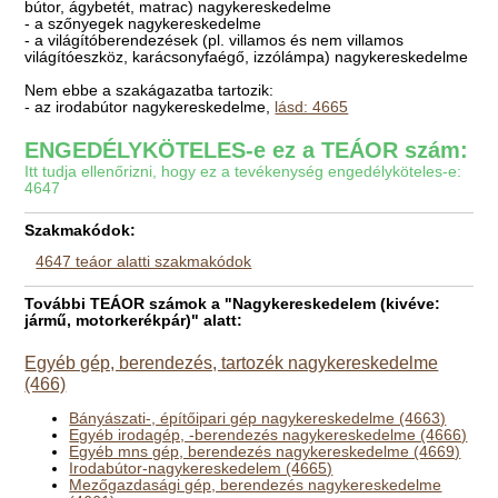
bútor, ágybetét, matrac) nagykereskedelme
- a szőnyegek nagykereskedelme
- a világítóberendezések (pl. villamos és nem villamos
világítóeszköz, karácsonyfaégő, izzólámpa) nagykereskedelme
Nem ebbe a szakágazatba tartozik:
- az irodabútor nagykereskedelme,
lásd: 4665
ENGEDÉLYKÖTELES-e ez a TEÁOR szám:
Itt tudja ellenőrizni, hogy ez a tevékenység engedélyköteles-e:
4647
Szakmakódok:
4647 teáor alatti szakmakódok
További TEÁOR számok a "Nagykereskedelem (kivéve:
jármű, motorkerékpár)" alatt:
Egyéb gép, berendezés, tartozék nagykereskedelme
(466)
Bányászati-, építőipari gép nagykereskedelme (4663)
Egyéb irodagép, -berendezés nagykereskedelme (4666)
Egyéb mns gép, berendezés nagykereskedelme (4669)
Irodabútor-nagykereskedelem (4665)
Mezőgazdasági gép, berendezés nagykereskedelme