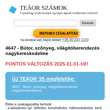
INGYENES CÉGALAPÍTÁS
+36 30 220 1100
Ha kérdése van, hívjon minket:
4647 - Bútor, szőnyeg, világítóberendezés
nagykereskedelme
FONTOS VÁLTOZÁS 2025.01.01-től!
ÚJ TEÁOR '25 megfelelője:
4647 - Bútor, szőnyeg, világítóberendezés
nagykereskedelme
Ebbe a szakágazatba tartozik:
- a lakásbútor (pl. ülőbútor, konyhabútor, hálószobabútor, kerti