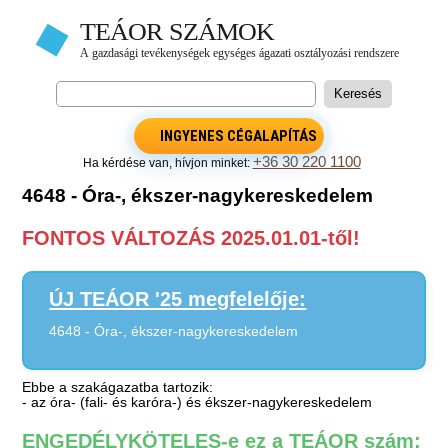
INGYENES CÉGALAPÍTÁS
+36 30 220 1100
Ha kérdése van, hívjon minket:
4648 - Óra-, ékszer-nagykereskedelem
FONTOS VÁLTOZÁS 2025.01.01-től!
ÚJ TEÁOR '25 megfelelője:
4648 - Óra-, ékszer-nagykereskedelem
Ebbe a szakágazatba tartozik:
- az óra- (fali- és karóra-) és ékszer-nagykereskedelem
ENGEDÉLYKÖTELES-e ez a TEÁOR szám: