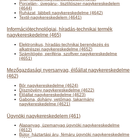
Porcelán-, üvegáru-, tisztítószer-nagykereskedelem
(4644)
Ruházat, lábbeli nagykereskedelme (4642)
Textil-nagykereskedelem (4641)
Információtechnológiai, híradás-technikai termék
nagykereskedelme (465)
Elektronikus, híradás-technikai berendezés és
alkatrészei nagykereskedelme (4652)
Számítógép, periféria, szoftver nagykereskedelme
(4651)
Mezőgazdasági nyersanyag, élőállat nagykereskedelme
(462)
Bőr nagykereskedelme (4624)
Dísznövény nagykereskedelme (4622)
Élőállat nagykereskedelme (4623)
Gabona, dohány, vetőmag, takarmány
nagykereskedelme (4621)
Ügynöki nagykereskedelem (461)
Alapanyag, üzemanyag ügynöki nagykereskedelme
(4612)
Bútor, háztartási áru, fémáru ügynöki nagykereskedelme