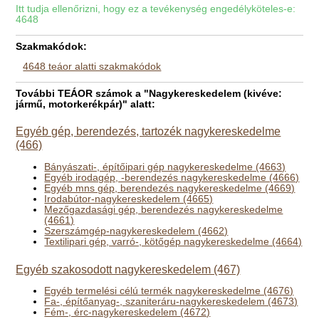
Itt tudja ellenőrizni, hogy ez a tevékenység engedélyköteles-e:
4648
Szakmakódok:
4648 teáor alatti szakmakódok
További TEÁOR számok a "Nagykereskedelem (kivéve:
jármű, motorkerékpár)" alatt:
Egyéb gép, berendezés, tartozék nagykereskedelme
(466)
Bányászati-, építőipari gép nagykereskedelme (4663)
Egyéb irodagép, -berendezés nagykereskedelme (4666)
Egyéb mns gép, berendezés nagykereskedelme (4669)
Irodabútor-nagykereskedelem (4665)
Mezőgazdasági gép, berendezés nagykereskedelme
(4661)
Szerszámgép-nagykereskedelem (4662)
Textilipari gép, varró-, kötőgép nagykereskedelme (4664)
Egyéb szakosodott nagykereskedelem (467)
Egyéb termelési célú termék nagykereskedelme (4676)
Fa-, építőanyag-, szaniteráru-nagykereskedelem (4673)
Fém-, érc-nagykereskedelem (4672)