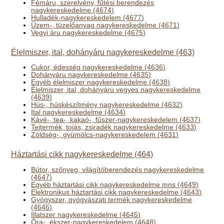
Fémáru, szerelvény, fűtési berendezés
nagykereskedelme (4674)
Hulladék-nagykereskedelem (4677)
Üzem-, tüzelőanyag nagykereskedelme (4671)
Vegyi áru nagykereskedelme (4675)
Élelmiszer, ital, dohányáru nagykereskedelme (463)
Cukor, édesség nagykereskedelme (4636)
Dohányáru nagykereskedelme (4635)
Egyéb élelmiszer nagykereskedelme (4638)
Élelmiszer, ital, dohányáru vegyes nagykereskedelme
(4639)
Hús-, húskészítmény nagykereskedelme (4632)
Ital nagykereskedelme (4634)
Kávé-, tea-, kakaó-, fűszer-nagykereskedelem (4637)
Tejtermék, tojás, zsiradék nagykereskedelme (4633)
Zöldség-, gyümölcs-nagykereskedelem (4631)
Háztartási cikk nagykereskedelme (464)
Bútor, szőnyeg, világítóberendezés nagykereskedelme
(4647)
Egyéb háztartási cikk nagykereskedelme mns (4649)
Elektronikus háztartási cikk nagykereskedelme (4643)
Gyógyszer, gyógyászati termék nagykereskedelme
(4646)
Illatszer nagykereskedelme (4645)
Óra-, ékszer-nagykereskedelem (4648)