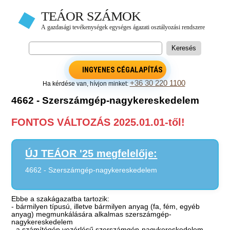
INGYENES CÉGALAPÍTÁS
+36 30 220 1100
Ha kérdése van, hívjon minket:
4662 - Szerszámgép-nagykereskedelem
FONTOS VÁLTOZÁS 2025.01.01-től!
ÚJ TEÁOR '25 megfelelője:
4662 - Szerszámgép-nagykereskedelem
Ebbe a szakágazatba tartozik:
- bármilyen típusú, illetve bármilyen anyag (fa, fém, egyéb
anyag) megmunkálására alkalmas szerszámgép-
nagykereskedelem
- a számítógép vezérlésű szerszámgép-nagykereskedelem