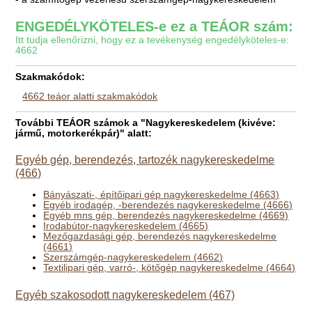
ENGEDÉLYKÖTELES-e ez a TEÁOR szám:
Itt tudja ellenőrizni, hogy ez a tevékenység engedélyköteles-e:
4662
Szakmakódok:
4662 teáor alatti szakmakódok
További TEÁOR számok a "Nagykereskedelem (kivéve:
jármű, motorkerékpár)" alatt:
Egyéb gép, berendezés, tartozék nagykereskedelme
(466)
Bányászati-, építőipari gép nagykereskedelme (4663)
Egyéb irodagép, -berendezés nagykereskedelme (4666)
Egyéb mns gép, berendezés nagykereskedelme (4669)
Irodabútor-nagykereskedelem (4665)
Mezőgazdasági gép, berendezés nagykereskedelme
(4661)
Szerszámgép-nagykereskedelem (4662)
Textilipari gép, varró-, kötőgép nagykereskedelme (4664)
Egyéb szakosodott nagykereskedelem (467)