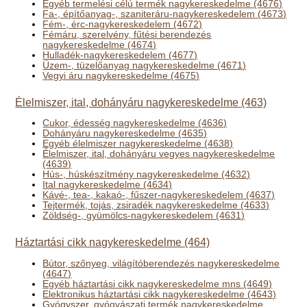
Egyéb termelési célú termék nagykereskedelme (4676)
Fa-, építőanyag-, szaniteráru-nagykereskedelem (4673)
Fém-, érc-nagykereskedelem (4672)
Fémáru, szerelvény, fűtési berendezés
nagykereskedelme (4674)
Hulladék-nagykereskedelem (4677)
Üzem-, tüzelőanyag nagykereskedelme (4671)
Vegyi áru nagykereskedelme (4675)
Élelmiszer, ital, dohányáru nagykereskedelme (463)
Cukor, édesség nagykereskedelme (4636)
Dohányáru nagykereskedelme (4635)
Egyéb élelmiszer nagykereskedelme (4638)
Élelmiszer, ital, dohányáru vegyes nagykereskedelme
(4639)
Hús-, húskészítmény nagykereskedelme (4632)
Ital nagykereskedelme (4634)
Kávé-, tea-, kakaó-, fűszer-nagykereskedelem (4637)
Tejtermék, tojás, zsiradék nagykereskedelme (4633)
Zöldség-, gyümölcs-nagykereskedelem (4631)
Háztartási cikk nagykereskedelme (464)
Bútor, szőnyeg, világítóberendezés nagykereskedelme
(4647)
Egyéb háztartási cikk nagykereskedelme mns (4649)
Elektronikus háztartási cikk nagykereskedelme (4643)
Gyógyszer, gyógyászati termék nagykereskedelme