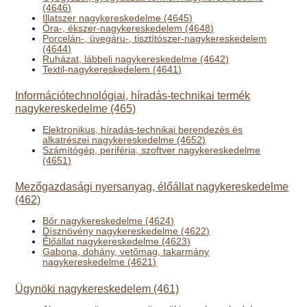
(4646)
Illatszer nagykereskedelme (4645)
Óra-, ékszer-nagykereskedelem (4648)
Porcelán-, üvegáru-, tisztítószer-nagykereskedelem
(4644)
Ruházat, lábbeli nagykereskedelme (4642)
Textil-nagykereskedelem (4641)
Információtechnológiai, híradás-technikai termék
nagykereskedelme (465)
Elektronikus, híradás-technikai berendezés és
alkatrészei nagykereskedelme (4652)
Számítógép, periféria, szoftver nagykereskedelme
(4651)
Mezőgazdasági nyersanyag, élőállat nagykereskedelme
(462)
Bőr nagykereskedelme (4624)
Dísznövény nagykereskedelme (4622)
Élőállat nagykereskedelme (4623)
Gabona, dohány, vetőmag, takarmány
nagykereskedelme (4621)
Ügynöki nagykereskedelem (461)