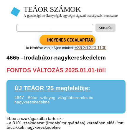
INGYENES CÉGALAPÍTÁS
+36 30 220 1100
Ha kérdése van, hívjon minket:
4665 - Irodabútor-nagykereskedelem
FONTOS VÁLTOZÁS 2025.01.01-től!
ÚJ TEÁOR '25 megfelelője:
4647 - Bútor, szőnyeg, világítóberendezés
nagykereskedelme
Ebbe a szakágazatba tartozik:
- a 3101 szakágazat (Irodabútor gyártása) keretében előállított
árucikkek nagykereskedelme