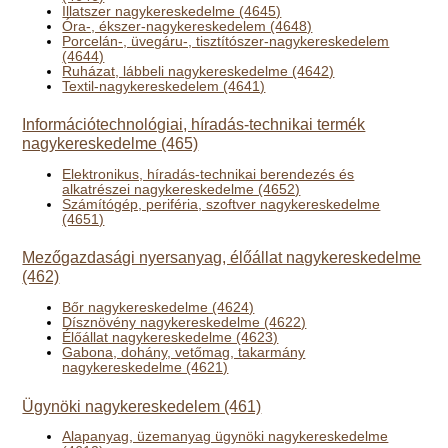
Illatszer nagykereskedelme (4645)
Óra-, ékszer-nagykereskedelem (4648)
Porcelán-, üvegáru-, tisztítószer-nagykereskedelem
(4644)
Ruházat, lábbeli nagykereskedelme (4642)
Textil-nagykereskedelem (4641)
Információtechnológiai, híradás-technikai termék
nagykereskedelme (465)
Elektronikus, híradás-technikai berendezés és
alkatrészei nagykereskedelme (4652)
Számítógép, periféria, szoftver nagykereskedelme
(4651)
Mezőgazdasági nyersanyag, élőállat nagykereskedelme
(462)
Bőr nagykereskedelme (4624)
Dísznövény nagykereskedelme (4622)
Élőállat nagykereskedelme (4623)
Gabona, dohány, vetőmag, takarmány
nagykereskedelme (4621)
Ügynöki nagykereskedelem (461)
Alapanyag, üzemanyag ügynöki nagykereskedelme