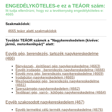
ENGEDÉLYKÖTELES-e ez a TEÁOR szám:
Itt tudja ellenőrizni, hogy ez a tevékenység engedélyköteles-e:
4665
Szakmakódok:
4665 teáor alatti szakmakódok
További TEÁOR számok a "Nagykereskedelem (kivéve:
jármű, motorkerékpár)" alatt:
Egyéb gép, berendezés, tartozék nagykereskedelme
(466)
Bányászati-, építőipari gép nagykereskedelme (4663)
Egyéb irodagép, -berendezés nagykereskedelme (4666)
Egyéb mns gép, berendezés nagykereskedelme (4669)
Irodabútor-nagykereskedelem (4665)
Mezőgazdasági gép, berendezés nagykereskedelme
(4661)
Szerszámgép-nagykereskedelem (4662)
Textilipari gép, varró-, kötőgép nagykereskedelme (4664)
Egyéb szakosodott nagykereskedelem (467)
Egyéb termelési célú termék nagykereskedelme (4676)