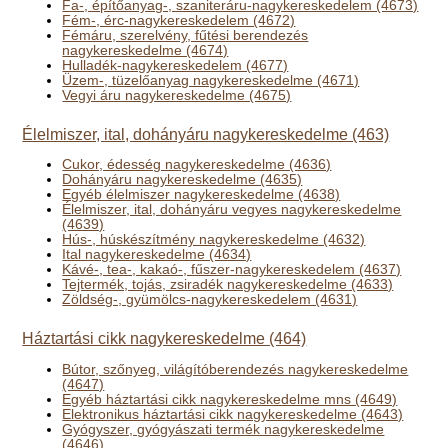
Fa-, építőanyag-, szaniteráru-nagykereskedelem (4673)
Fém-, érc-nagykereskedelem (4672)
Fémáru, szerelvény, fűtési berendezés
nagykereskedelme (4674)
Hulladék-nagykereskedelem (4677)
Üzem-, tüzelőanyag nagykereskedelme (4671)
Vegyi áru nagykereskedelme (4675)
Élelmiszer, ital, dohányáru nagykereskedelme (463)
Cukor, édesség nagykereskedelme (4636)
Dohányáru nagykereskedelme (4635)
Egyéb élelmiszer nagykereskedelme (4638)
Élelmiszer, ital, dohányáru vegyes nagykereskedelme
(4639)
Hús-, húskészítmény nagykereskedelme (4632)
Ital nagykereskedelme (4634)
Kávé-, tea-, kakaó-, fűszer-nagykereskedelem (4637)
Tejtermék, tojás, zsiradék nagykereskedelme (4633)
Zöldség-, gyümölcs-nagykereskedelem (4631)
Háztartási cikk nagykereskedelme (464)
Bútor, szőnyeg, világítóberendezés nagykereskedelme
(4647)
Egyéb háztartási cikk nagykereskedelme mns (4649)
Elektronikus háztartási cikk nagykereskedelme (4643)
Gyógyszer, gyógyászati termék nagykereskedelme
(4646)