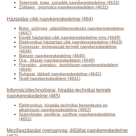
Tejtermék, tojás, zsiradék nagykereskedelme (4633)
Zöldség-, gyümölcs-nagykereskedelem (4631)
Háztartási cikk nagykereskedelme (464)
Bútor, szőnyeg, világítóberendezés nagykereskedelme
(4647)
Egyéb háztartási cikk nagykereskedelme mns (4649)
Elektronikus háztartási cikk nagykereskedelme (4643)
Gyógyszer, gyógyászati termék nagykereskedelme
(4646)
Illatszer nagykereskedelme (4645)
Óra-, ékszer-nagykereskedelem (4648)
Porcelán-, üvegáru-, tisztítószer-nagykereskedelem
(4644)
Ruházat, lábbeli nagykereskedelme (4642)
Textil-nagykereskedelem (4641)
Információtechnológiai, híradás-technikai termék
nagykereskedelme (465)
Elektronikus, híradás-technikai berendezés és
alkatrészei nagykereskedelme (4652)
Számítógép, periféria, szoftver nagykereskedelme
(4651)
Mezőgazdasági nyersanyag, élőállat nagykereskedelme