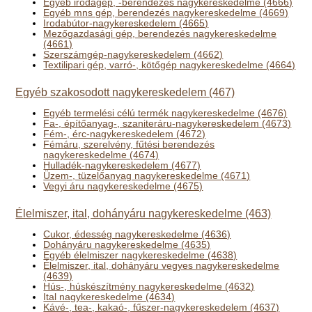
Egyéb irodagép, -berendezés nagykereskedelme (4666)
Egyéb mns gép, berendezés nagykereskedelme (4669)
Irodabútor-nagykereskedelem (4665)
Mezőgazdasági gép, berendezés nagykereskedelme
(4661)
Szerszámgép-nagykereskedelem (4662)
Textilipari gép, varró-, kötőgép nagykereskedelme (4664)
Egyéb szakosodott nagykereskedelem (467)
Egyéb termelési célú termék nagykereskedelme (4676)
Fa-, építőanyag-, szaniteráru-nagykereskedelem (4673)
Fém-, érc-nagykereskedelem (4672)
Fémáru, szerelvény, fűtési berendezés
nagykereskedelme (4674)
Hulladék-nagykereskedelem (4677)
Üzem-, tüzelőanyag nagykereskedelme (4671)
Vegyi áru nagykereskedelme (4675)
Élelmiszer, ital, dohányáru nagykereskedelme (463)
Cukor, édesség nagykereskedelme (4636)
Dohányáru nagykereskedelme (4635)
Egyéb élelmiszer nagykereskedelme (4638)
Élelmiszer, ital, dohányáru vegyes nagykereskedelme
(4639)
Hús-, húskészítmény nagykereskedelme (4632)
Ital nagykereskedelme (4634)
Kávé-, tea-, kakaó-, fűszer-nagykereskedelem (4637)