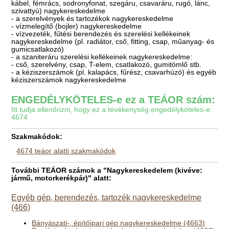
kábel, fémrács, sodronyfonat, szegáru, csavaráru, rugó, lánc,
szivattyú) nagykereskedelme
- a szerelvények és tartozékok nagykereskedelme
- vízmelegítő (bojler) nagykereskedelme
- vízvezeték, fűtési berendezés és szerelési kellékeinek
nagykereskedelme (pl. radiátor, cső, fitting, csap, műanyag- és
gumicsatlakozó)
- a szaniteráru szerelési kellékeinek nagykereskedelme:
- cső, szerelvény, csap, T-elem, csatlakozó, gumitömlő stb.
- a kéziszerszámok (pl. kalapács, fűrész, csavarhúzó) és egyéb
kéziszerszámok nagykereskedelme
ENGEDÉLYKÖTELES-e ez a TEÁOR szám:
Itt tudja ellenőrizni, hogy ez a tevékenység engedélyköteles-e:
4674
Szakmakódok:
4674 teáor alatti szakmakódok
További TEÁOR számok a "Nagykereskedelem (kivéve:
jármű, motorkerékpár)" alatt:
Egyéb gép, berendezés, tartozék nagykereskedelme
(466)
Bányászati-, építőipari gép nagykereskedelme (4663)