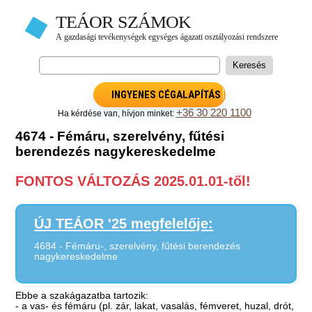
INGYENES CÉGALAPÍTÁS
+36 30 220 1100
Ha kérdése van, hívjon minket:
4674 - Fémáru, szerelvény, fűtési
berendezés nagykereskedelme
FONTOS VÁLTOZÁS 2025.01.01-től!
ÚJ TEÁOR '25 megfelelője:
4684 - Fémáru-, szerelvény, fűtési berendezés
nagykereskedelme
Ebbe a szakágazatba tartozik:
- a vas- és fémáru (pl. zár, lakat, vasalás, fémveret, huzal, drót,