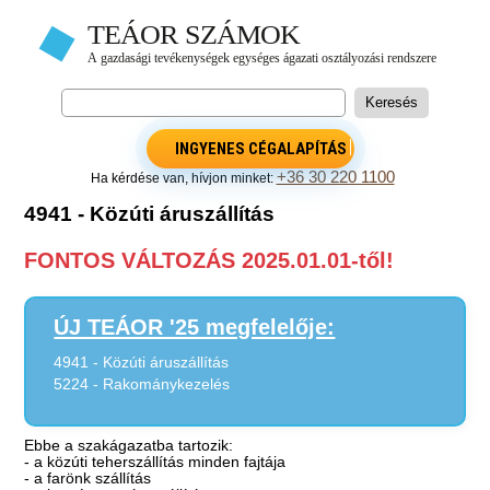
INGYENES CÉGALAPÍTÁS
+36 30 220 1100
Ha kérdése van, hívjon minket:
4941 - Közúti áruszállítás
FONTOS VÁLTOZÁS 2025.01.01-től!
ÚJ TEÁOR '25 megfelelője:
4941 - Közúti áruszállítás
5224 - Rakománykezelés
Ebbe a szakágazatba tartozik:
- a közúti teherszállítás minden fajtája
- a farönk szállítás