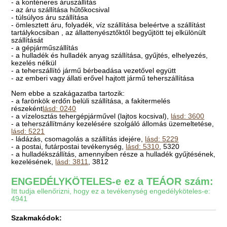
- a konténeres áruszállítás
- az áru szállítása hűtőkocsival
- túlsúlyos áru szállítása
- ömlesztett áru, folyadék, víz szállítása beleértve a szállítást
tartálykocsiban , az állattenyésztőktől begyűjtött tej elkülönült
szállítását
- a gépjárműszállítás
- a hulladék és hulladék anyag szállítása, gyűjtés, elhelyezés,
kezelés nélkül
- a teherszállító jármű bérbeadása vezetővel együtt
- az emberi vagy állati erővel hajtott jármű teherszállítása
Nem ebbe a szakágazatba tartozik:
- a farönkök erdőn belüli szállítása, a fakitermelés
részeként
lásd: 0240
- a vízelosztás tehergépjárművel (lajtos kocsival),
lásd: 3600
- a teherszállítmány kezelésére szolgáló állomás üzemeltetése,
lásd: 5221
- ládázás, csomagolás a szállítás idejére,
lásd: 5229
- a postai, futárpostai tevékenység,
lásd: 5310
, 5320
- a hulladékszállítás, amennyiben része a hulladék gyűjtésének,
kezelésének,
lásd: 3811
, 3812
ENGEDÉLYKÖTELES-e ez a TEÁOR szám:
Itt tudja ellenőrizni, hogy ez a tevékenység engedélyköteles-e:
4941
Szakmakódok: