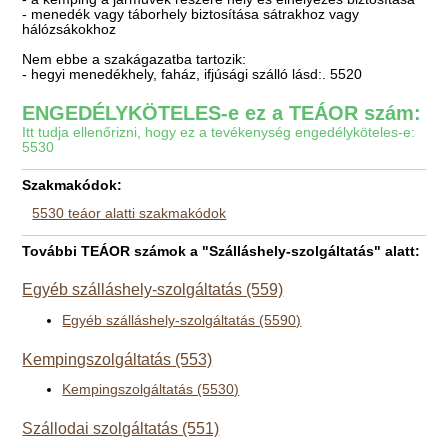
- menedék vagy táborhely biztosítása sátrakhoz vagy
hálózsákokhoz
Nem ebbe a szakágazatba tartozik:
- hegyi menedékhely, faház, ifjúsági szálló lásd:. 5520
ENGEDÉLYKÖTELES-e ez a TEÁOR szám:
Itt tudja ellenőrizni, hogy ez a tevékenység engedélyköteles-e:
5530
Szakmakódok:
5530 teáor alatti szakmakódok
További TEÁOR számok a "Szálláshely-szolgáltatás" alatt:
Egyéb szálláshely-szolgáltatás (559)
Egyéb szálláshely-szolgáltatás (5590)
Kempingszolgáltatás (553)
Kempingszolgáltatás (5530)
Szállodai szolgáltatás (551)