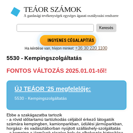
INGYENES CÉGALAPÍTÁS
+36 30 220 1100
Ha kérdése van, hívjon minket:
5530 - Kempingszolgáltatás
FONTOS VÁLTOZÁS 2025.01.01-től!
ÚJ TEÁOR '25 megfelelője:
5530 - Kempingszolgáltatás
Ebbe a szakágazatba tartozik
- a rövid időtartamú tartózkodás céljából érkező látogatók
számára kempingben, kamionparkban, üdülési járműparkban,
horgász- és vadásztáborban nyújtott szálláshely-szolgáltatás
- a kemping a járművek részére hely és elhelyezés biztosítása