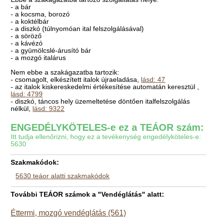
- a bár
- a kocsma, borozó
- a koktélbár
- a diszkó (túlnyomóan ital felszolgálásával)
- a söröző
- a kávézó
- a gyümölcslé-árusító bár
- a mozgó italárus
Nem ebbe a szakágazatba tartozik:
- csomagolt, elkészített italok újraeladása,
lásd: 47
- az italok kiskereskedelmi értékesítése automatán keresztül ,
lásd: 4799
- diszkó, táncos hely üzemeltetése döntően italfelszolgálás
nélkül,
lásd: 9322
ENGEDÉLYKÖTELES-e ez a TEÁOR szám:
Itt tudja ellenőrizni, hogy ez a tevékenység engedélyköteles-e:
5630
Szakmakódok:
5630 teáor alatti szakmakódok
További TEÁOR számok a "Vendéglátás" alatt:
Éttermi, mozgó vendéglátás (561)