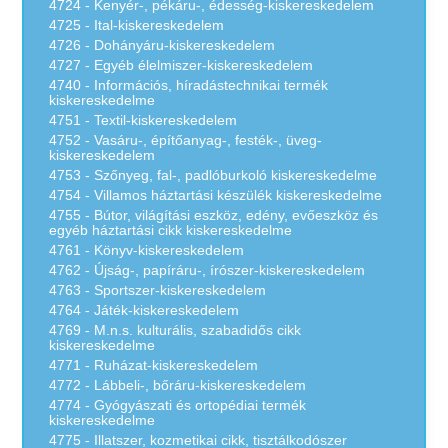
4724 - Kenyér-, pékáru-, édesség-kiskereskedelem
4725 - Ital-kiskereskedelem
4726 - Dohányáru-kiskereskedelem
4727 - Egyéb élelmiszer-kiskereskedelem
4740 - Információs, híradástechnikai termék
kiskereskedelme
4751 - Textil-kiskereskedelem
4752 - Vasáru-, építőanyag-, festék-, üveg-
kiskereskedelem
4753 - Szőnyeg, fal-, padlóburkoló kiskereskedelme
4754 - Villamos háztartási készülék kiskereskedelme
4755 - Bútor, világítási eszköz, edény, evőeszköz és
egyéb háztartási cikk kiskereskedelme
4761 - Könyv-kiskereskedelem
4762 - Újság-, papíráru-, írószer-kiskereskedelem
4763 - Sportszer-kiskereskedelem
4764 - Játék-kiskereskedelem
4769 - M.n.s. kulturális, szabadidős cikk
kiskereskedelme
4771 - Ruházat-kiskereskedelem
4772 - Lábbeli-, bőráru-kiskereskedelem
4774 - Gyógyászati és ortopédiai termék
kiskereskedelme
4775 - Illatszer, kozmetikai cikk, tisztálkodószer