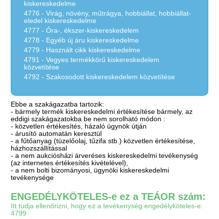
kiskereskedelme
4776 - Virág, növény, műtrágya, hobbiállat, hobbiállat-
eledel kiskereskedelme
4777 - Óra-, ékszer-kiskereskedelem
4778 - Egyéb új áru kiskereskedelme
4779 - Használt cikk kiskereskedelme
4791 - Vegyes termékkörű kiskereskedelem
közvetítése
4792 - Szakosodott kiskereskedelem közvetítése
Ebbe a szakágazatba tartozik:
- bármely termék kiskereskedelmi értékesítése bármely, az
eddigi szakágazatokba be nem sorolható módon :
- közvetlen értékesítés, házaló ügynök útján
- árusító automatán keresztül
- a fűtőanyag (tüzelőolaj, tűzifa stb.) közvetlen értékesítése,
házhozszállítással
- a nem aukciósházi árveréses kiskereskedelmi tevékenység
(az internetes értékesítés kivételével),
- a nem bolti bizományosi, ügynöki kiskereskedelmi
tevékenysége
ENGEDÉLYKÖTELES-e ez a TEÁOR szám:
Itt tudja ellenőrizni, hogy ez a tevékenység engedélyköteles-e:
4799