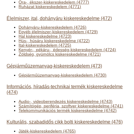
Óra-, ékszer-kiskereskedelem (4777)
Ruházat kiskereskedelem (4771)
Élelmiszer, ital, dohányáru kiskereskedelme (472)
Dohányáru-kiskereskedelem (4726)
Egyéb élelmiszer-kiskereskedelem (4729)
Hal kiskereskedelme (4723)
Hús-, húsáru kiskereskedelme (4722)
Ital-kiskereskedelem (4725)
Kenyér-, pékáru-, édesség-kiskereskedelem (4724)
Zöldség, gyümölcs kiskereskedelme (4721)
Gépjárműüzemanyag-kiskereskedelem (473)
Gépjárműüzemanyag-kiskereskedelem (4730)
Információs, híradás-technikai termék kiskereskedelme
(474)
Audio-, videoberendezés kiskereskedelme (4743)
Számítógép, periféria, szoftver kiskereskedelme (4741)
Telekommunikációs termék kiskereskedelme (4742)
Kulturális, szabadidős cikk bolti kiskereskedelme (476)
Játék-kiskereskedelem (4765)