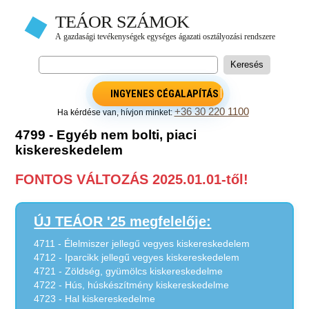
INGYENES CÉGALAPÍTÁS
+36 30 220 1100
Ha kérdése van, hívjon minket:
4799 - Egyéb nem bolti, piaci
kiskereskedelem
FONTOS VÁLTOZÁS 2025.01.01-től!
ÚJ TEÁOR '25 megfelelője:
4711 - Élelmiszer jellegű vegyes kiskereskedelem
4712 - Iparcikk jellegű vegyes kiskereskedelem
4721 - Zöldség, gyümölcs kiskereskedelme
4722 - Hús, húskészítmény kiskereskedelme
4723 - Hal kiskereskedelme