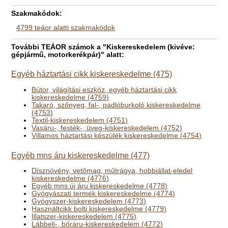
Szakmakódok:
4799 teáor alatti szakmakódok
További TEÁOR számok a "Kiskereskedelem (kivéve:
gépjármű, motorkerékpár)" alatt:
Egyéb háztartási cikk kiskereskedelme (475)
Bútor, világítási eszköz, egyéb háztartási cikk
kiskereskedelme (4759)
Takaró, szőnyeg, fal-, padlóburkoló kiskereskedelme
(4753)
Textil-kiskereskedelem (4751)
Vasáru-, festék-, üveg-kiskereskedelem (4752)
Villamos háztartási készülék kiskereskedelme (4754)
Egyéb mns áru kiskereskedelme (477)
Dísznövény, vetőmag, műtrágya, hobbiállat-eledel
kiskereskedelme (4776)
Egyéb mns új áru kiskereskedelme (4778)
Gyógyászati termék kiskereskedelme (4774)
Gyógyszer-kiskereskedelem (4773)
Használtcikk bolti kiskereskedelme (4779)
Illatszer-kiskereskedelem (4775)
Lábbeli-, bőráru-kiskereskedelem (4772)