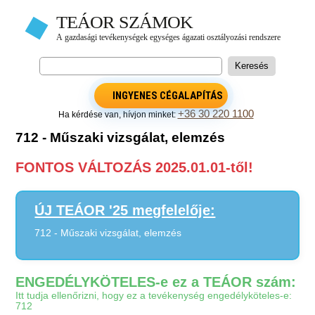
INGYENES CÉGALAPÍTÁS
+36 30 220 1100
Ha kérdése van, hívjon minket:
712 - Műszaki vizsgálat, elemzés
FONTOS VÁLTOZÁS 2025.01.01-től!
ÚJ TEÁOR '25 megfelelője:
712 - Műszaki vizsgálat, elemzés
ENGEDÉLYKÖTELES-e ez a TEÁOR szám:
Itt tudja ellenőrizni, hogy ez a tevékenység engedélyköteles-e:
712