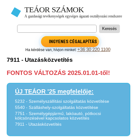
INGYENES CÉGALAPÍTÁS
+36 30 220 1100
Ha kérdése van, hívjon minket:
7911 - Utazásközvetítés
FONTOS VÁLTOZÁS 2025.01.01-től!
ÚJ TEÁOR '25 megfelelője:
5232 - Személyszállítási szolgáltatás közvetítése
5540 - Szálláshely-szolgáltatás közvetítése
7751 - Személygépjármű, lakóautó, pótkocsi
kölcsönzésével kapcsolatos közvetítés
7911 - Utazásközvetítés