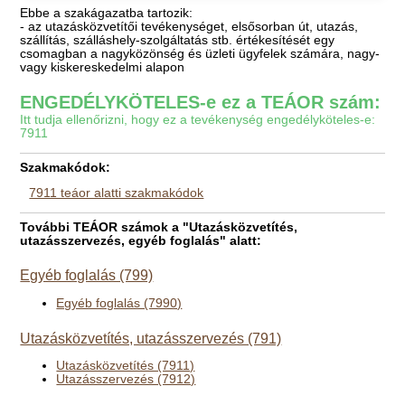
Ebbe a szakágazatba tartozik:
- az utazásközvetítői tevékenységet, elsősorban út, utazás,
szállítás, szálláshely-szolgáltatás stb. értékesítését egy
csomagban a nagyközönség és üzleti ügyfelek számára, nagy-
vagy kiskereskedelmi alapon
ENGEDÉLYKÖTELES-e ez a TEÁOR szám:
Itt tudja ellenőrizni, hogy ez a tevékenység engedélyköteles-e:
7911
Szakmakódok:
7911 teáor alatti szakmakódok
További TEÁOR számok a "Utazásközvetítés,
utazásszervezés, egyéb foglalás" alatt:
Egyéb foglalás (799)
Egyéb foglalás (7990)
Utazásközvetítés, utazásszervezés (791)
Utazásközvetítés (7911)
Utazásszervezés (7912)