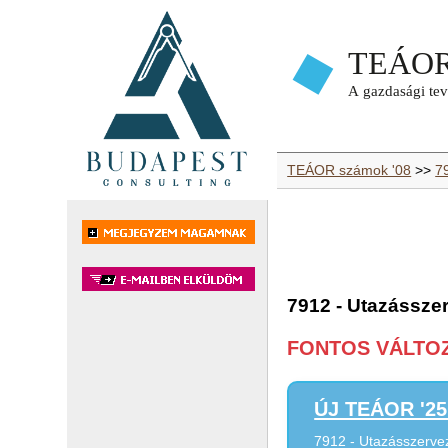
TEÁOR számok '08
>>
7
7912 - Utazássze
FONTOS VÁLTOZÁ
ÚJ TEÁOR '25 
7912 - Utazásszerve