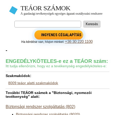
INGYENES CÉGALAPÍTÁS
+36 30 220 1100
Ha kérdése van, hívjon minket:
-
ENGEDÉLYKÖTELES-e ez a TEÁOR szám:
Itt tudja ellenőrizni, hogy ez a tevékenység engedélyköteles-e:
Szakmakódok:
8009 teáor alatti szakmakódok
További TEÁOR számok a "Biztonsági, nyomozói
tevékenység" alatt:
Biztonsági rendszer szolgáltatás (802)
Biztonsági rendszer szolgáltatás (8020)