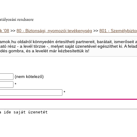
 '08
>>
80 - Biztonsági, nyomozói tevékenység
>>
801 - Személybizt
mok.hu oldalról könnyedén értesítheti partnereit, barátait, ismerősei
ható rész - a levél törzse -, melyet saját üzenetével egészíthet ki. A f
ldés gombra, és a levelét már kézbesítettük is!
(nem kötelező)
*
*