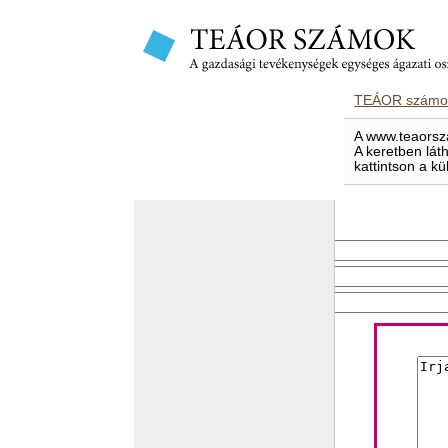
TEÁOR számok
A www.teaorsza
A keretben lát
kattintson a kü
E-mailben elküld
Feladó e-mail címe
Címzett e-mail címe
Levél tárgya