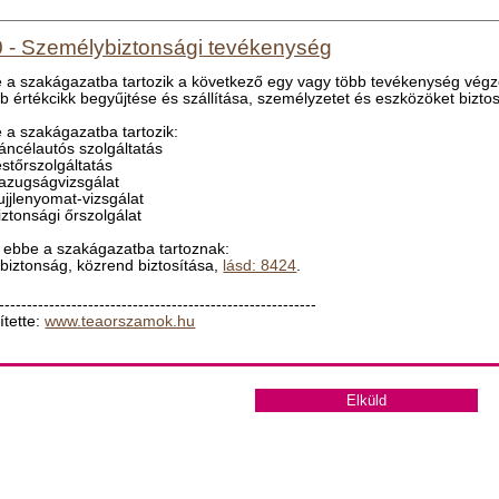
 - Személybiztonsági tevékenység
 a szakágazatba tartozik a következő egy vagy több tevékenység végzé
b értékcikk begyűjtése és szállítása, személyzetet és eszközöket bizto
 a szakágazatba tartozik:
páncélautós szolgáltatás
estőrszolgáltatás
hazugságvizsgálat
 ujjlenyomat-vizsgálat
iztonsági őrszolgálat
ebbe a szakágazatba tartoznak:
zbiztonság, közrend biztosítása,
lásd: 8424
.
---------------------------------------------------------
ítette:
www.teaorszamok.hu