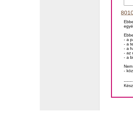
8010
Ebbe
egyé
Ebbe
- a 
- a t
- a 
- az
- a b
Nem 
- kö
------
Kész