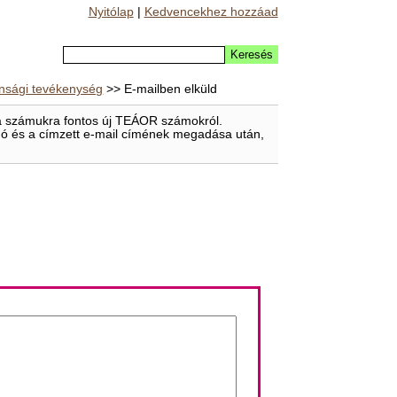
Nyitólap
|
Kedvencekhez hozzáad
onsági tevékenység
>> E-mailben elküld
t a számukra fontos új TEÁOR számokról.
eladó és a címzett e-mail címének megadása után,