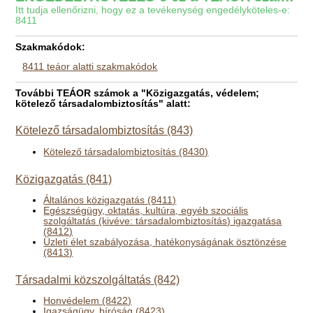
Itt tudja ellenőrizni, hogy ez a tevékenység engedélyköteles-e:
8411
Szakmakódok:
8411 teáor alatti szakmakódok
További TEÁOR számok a "Közigazgatás, védelem;
kötelező társadalombiztosítás" alatt:
Kötelező társadalombiztosítás (843)
Kötelező társadalombiztosítás (8430)
Közigazgatás (841)
Általános közigazgatás (8411)
Egészségügy, oktatás, kultúra, egyéb szociális
szolgáltatás (kivéve: társadalombiztosítás) igazgatása
(8412)
Üzleti élet szabályozása, hatékonyságának ösztönzése
(8413)
Társadalmi közszolgáltatás (842)
Honvédelem (8422)
Igazságügy, bíróság (8423)