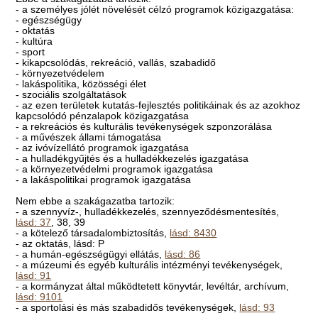
- a személyes jólét növelését célzó programok közigazgatása:
- egészségügy
- oktatás
- kultúra
- sport
- kikapcsolódás, rekreáció, vallás, szabadidő
- környezetvédelem
- lakáspolitika, közösségi élet
- szociális szolgáltatások
- az ezen területek kutatás-fejlesztés politikáinak és az azokhoz
kapcsolódó pénzalapok közigazgatása
- a rekreációs és kulturális tevékenységek szponzorálása
- a művészek állami támogatása
- az ivóvízellátó programok igazgatása
- a hulladékgyűjtés és a hulladékkezelés igazgatása
- a környezetvédelmi programok igazgatása
- a lakáspolitikai programok igazgatása
Nem ebbe a szakágazatba tartozik:
- a szennyvíz-, hulladékkezelés, szennyeződésmentesítés,
lásd: 37
, 38, 39
- a kötelező társadalombiztosítás,
lásd: 8430
- az oktatás, lásd: P
- a humán-egészségügyi ellátás,
lásd: 86
- a múzeumi és egyéb kulturális intézményi tevékenységek,
lásd: 91
- a kormányzat által működtetett könyvtár, levéltár, archívum,
lásd: 9101
- a sportolási és más szabadidős tevékenységek,
lásd: 93