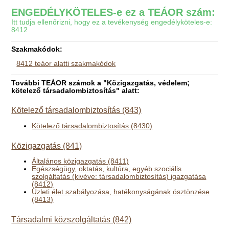
ENGEDÉLYKÖTELES-e ez a TEÁOR szám:
Itt tudja ellenőrizni, hogy ez a tevékenység engedélyköteles-e:
8412
Szakmakódok:
8412 teáor alatti szakmakódok
További TEÁOR számok a "Közigazgatás, védelem;
kötelező társadalombiztosítás" alatt:
Kötelező társadalombiztosítás (843)
Kötelező társadalombiztosítás (8430)
Közigazgatás (841)
Általános közigazgatás (8411)
Egészségügy, oktatás, kultúra, egyéb szociális
szolgáltatás (kivéve: társadalombiztosítás) igazgatása
(8412)
Üzleti élet szabályozása, hatékonyságának ösztönzése
(8413)
Társadalmi közszolgáltatás (842)