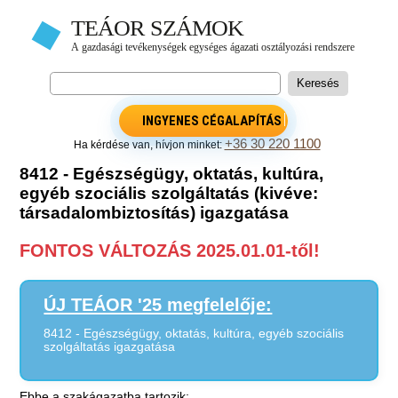
INGYENES CÉGALAPÍTÁS
+36 30 220 1100
Ha kérdése van, hívjon minket:
8412 - Egészségügy, oktatás, kultúra,
egyéb szociális szolgáltatás (kivéve:
társadalombiztosítás) igazgatása
FONTOS VÁLTOZÁS 2025.01.01-től!
ÚJ TEÁOR '25 megfelelője:
8412 - Egészségügy, oktatás, kultúra, egyéb szociális
szolgáltatás igazgatása
Ebbe a szakágazatba tartozik: