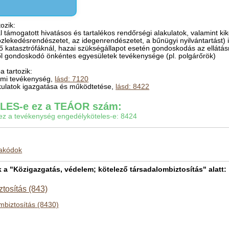
ozik:
l támogatott hivatásos és tartalékos rendőrségi alakulatok, valamint kik
közlekedésrendészetet, az idegenrendészetet, a bűnügyi nyilvántartást
 katasztrófáknál, hazai szükségállapot esetén gondoskodás az ellátás
ől gondoskodó önkéntes egyesületek tevékenysége (pl. polgárőrök)
 tartozik:
iumi tevékenység,
lásd: 7120
akulatok igazgatása és működtetése,
lásd: 8422
ES-e ez a TEÁOR szám:
gy ez a tevékenység engedélyköteles-e: 8424
makódok
 "Közigazgatás, védelem; kötelező társadalombiztosítás" alatt:
tosítás (843)
mbiztosítás (8430)