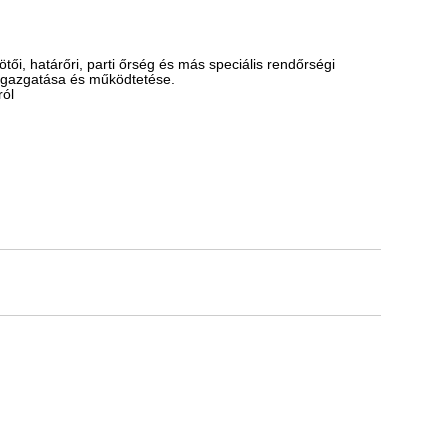
ötői, határőri, parti őrség és más speciális rendőrségi
) igazgatása és működtetése.
ról