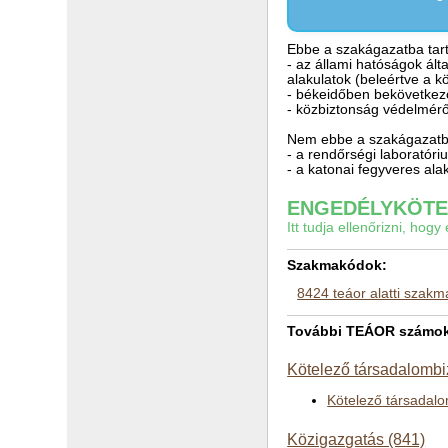
Ebbe a szakágazatba tart
- az állami hatóságok álta
alakulatok (beleértve a 
- békeidőben bekövetkező
- közbiztonság védelmér
Nem ebbe a szakágazatba
- a rendőrségi laboratór
- a katonai fegyveres al
ENGEDÉLYKÖTEL
Itt tudja ellenőrizni, ho
Szakmakódok:
8424 teáor alatti szak
További TEÁOR számok a
Kötelező társadalombiz
Kötelező társadalo
Közigazgatás (841)