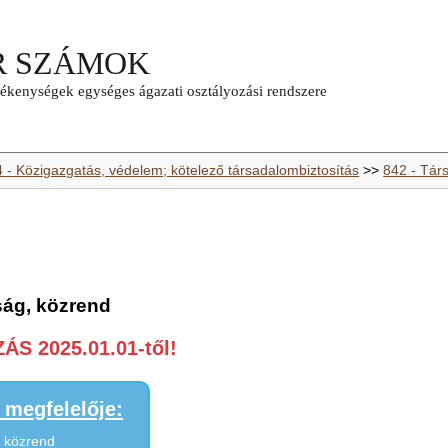
4 - Közigazgatás, védelem; kötelező társadalombiztosítás
>>
842 - Tár
ság, közrend
S 2025.01.01-től!
megfelelője:
, közrend