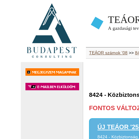
TEÁOR számok '08
>>
8
8424 - Közbizton
FONTOS VÁLTOZÁ
ÚJ TEÁOR '25 
8424 - Közbiztonság