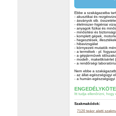
Ebbe a szakágazatba tarto
- akusztikai és rezgésviz
- ásványok stb. összetéte
- élelmiszer-higiéniai viz
- anyagok fizikai és minős
- minősítési és biztonsági
- komplett gépek, motork
- hegesztések, illesztéke
- hibavizsgálat
- környezeti mutatók mér
- a termékek - pl. fogyas
- a gépjárművek időszako
- modell-, makettkísérlet
- a rendőrségi laboratór
Nem ebbe a szakágazatba
- az állat-egészségügyi e
- a humán-egészségügyi di
ENGEDÉLYKÖTEL
Itt tudja ellenőrizni, ho
Szakmakódok:
7120 teáor alatti szak