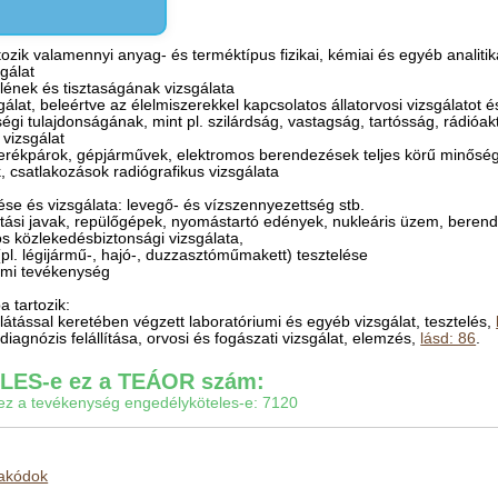
zik valamennyi anyag- és terméktípus fizikai, kémiai és egyéb analitika
sgálat
lének és tisztaságának vizsgálata
sgálat, beleértve az élelmiszerekkel kapcsolatos állatorvosi vizsgálatot é
égi tulajdonságának, mint pl. szilárdság, vastagság, tartósság, rádióakt
 vizsgálat
erékpárok, gépjárművek, elektromos berendezések teljes körű minőségi 
k, csatlakozások radiógrafikus vizsgálata
ése és vizsgálata: levegő- és vízszennyezettség stb.
ztási javak, repülőgépek, nyomástartó edények, nukleáris üzem, berende
s közlekedésbiztonsági vizsgálata,
 (pl. légijármű-, hajó-, duzzasztóműmakett) tesztelése
iumi tevékenység
 tartozik:
llátással keretében végzett laboratóriumi és egyéb vizsgálat, tesztelés,
agnózis felállítása, orvosi és fogászati vizsgálat, elemzés,
lásd: 86
.
ES-e ez a TEÁOR szám:
gy ez a tevékenység engedélyköteles-e: 7120
makódok