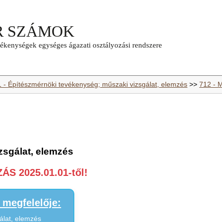
1 - Építészmérnöki tevékenység; műszaki vizsgálat, elemzés
>>
712 - M
zsgálat, elemzés
S 2025.01.01-től!
megfelelője:
álat, elemzés