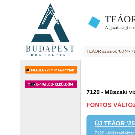
TEÁOR számok '08
>>
7
7120 - Műszaki vi
FONTOS VÁLTOZÁ
ÚJ TEÁOR '25 
7120 - Műszaki vizsg