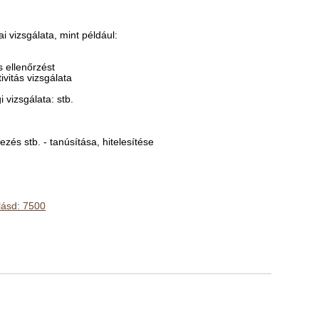
i vizsgálata, mint például:
s ellenőrzést
ivitás vizsgálata
vizsgálata: stb.
zés stb. - tanúsítása, hitelesítése
lásd: 7500