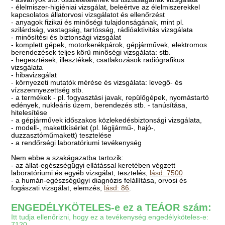
- élelmiszer-higiéniai vizsgálat, beleértve az élelmiszerekkel
kapcsolatos állatorvosi vizsgálatot és ellenőrzést
- anyagok fizikai és minőségi tulajdonságának, mint pl.
szilárdság, vastagság, tartósság, rádióaktivitás vizsgálata
- minősítési és biztonsági vizsgálat
- komplett gépek, motorkerékpárok, gépjárművek, elektromos
berendezések teljes körű minőségi vizsgálata: stb.
- hegesztések, illesztékek, csatlakozások radiógrafikus
vizsgálata
- hibavizsgálat
- környezeti mutatók mérése és vizsgálata: levegő- és
vízszennyezettség stb.
- a termékek - pl. fogyasztási javak, repülőgépek, nyomástartó
edények, nukleáris üzem, berendezés stb. - tanúsítása,
hitelesítése
- a gépjárművek időszakos közlekedésbiztonsági vizsgálata,
- modell-, makettkísérlet (pl. légijármű-, hajó-,
duzzasztóműmakett) tesztelése
- a rendőrségi laboratóriumi tevékenység
Nem ebbe a szakágazatba tartozik:
- az állat-egészségügyi ellátással keretében végzett
laboratóriumi és egyéb vizsgálat, tesztelés,
lásd: 7500
- a humán-egészségügyi diagnózis felállítása, orvosi és
fogászati vizsgálat, elemzés,
lásd: 86
.
ENGEDÉLYKÖTELES-e ez a TEÁOR szám:
Itt tudja ellenőrizni, hogy ez a tevékenység engedélyköteles-e:
7120