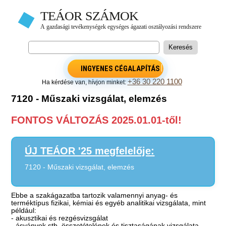
INGYENES CÉGALAPÍTÁS
+36 30 220 1100
Ha kérdése van, hívjon minket:
7120 - Műszaki vizsgálat, elemzés
FONTOS VÁLTOZÁS 2025.01.01-től!
ÚJ TEÁOR '25 megfelelője:
7120 - Műszaki vizsgálat, elemzés
Ebbe a szakágazatba tartozik valamennyi anyag- és
terméktípus fizikai, kémiai és egyéb analitikai vizsgálata, mint
például:
- akusztikai és rezgésvizsgálat
- ásványok stb. összetételének és tisztaságának vizsgálata