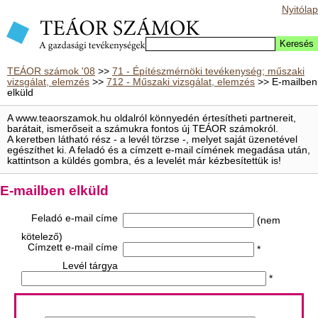
Nyitólap
TEÁOR számok '08
>>
71 - Építészmérnöki tevékenység; műszaki
vizsgálat, elemzés
>>
712 - Műszaki vizsgálat, elemzés
>> E-mailben
elküld
A www.teaorszamok.hu oldalról könnyedén értesítheti partnereit,
barátait, ismerőseit a számukra fontos új TEÁOR számokról.
A keretben látható rész - a levél törzse -, melyet saját üzenetével
egészíthet ki. A feladó és a címzett e-mail címének megadása után,
kattintson a küldés gombra, és a levelét már kézbesítettük is!
E-mailben elküld
Feladó e-mail címe
(nem
kötelező)
Címzett e-mail címe
*
Levél tárgya
*