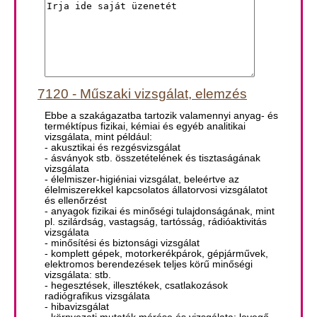
7120 - Műszaki vizsgálat, elemzés
Ebbe a szakágazatba tartozik valamennyi anyag- és
terméktípus fizikai, kémiai és egyéb analitikai
vizsgálata, mint például:
- akusztikai és rezgésvizsgálat
- ásványok stb. összetételének és tisztaságának
vizsgálata
- élelmiszer-higiéniai vizsgálat, beleértve az
élelmiszerekkel kapcsolatos állatorvosi vizsgálatot
és ellenőrzést
- anyagok fizikai és minőségi tulajdonságának, mint
pl. szilárdság, vastagság, tartósság, rádióaktivitás
vizsgálata
- minősítési és biztonsági vizsgálat
- komplett gépek, motorkerékpárok, gépjárművek,
elektromos berendezések teljes körű minőségi
vizsgálata: stb.
- hegesztések, illesztékek, csatlakozások
radiógrafikus vizsgálata
- hibavizsgálat