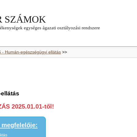
6 - Humán-egészségügyi ellátás
>>
ellátás
S 2025.01.01-től!
megfelelője:
átás