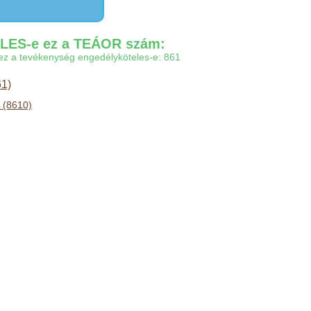
ES-e ez a TEÁOR szám:
gy ez a tevékenység engedélyköteles-e: 861
61)
 (8610)