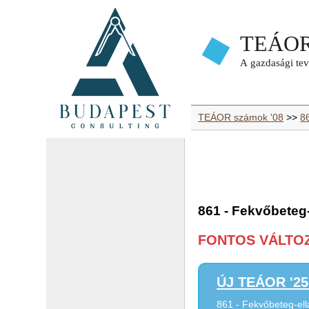
TEÁOR számok '08
>>
8
861 - Fekvőbeteg-
FONTOS VÁLTOZÁ
ÚJ TEÁOR '25 
861 - Fekvőbeteg-ell