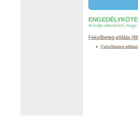
ENGEDÉLYKÖTEL
Itt tudja ellenőrizni, ho
Fekvőbeteg-ellátás (8
Fekvőbeteg-ellátás