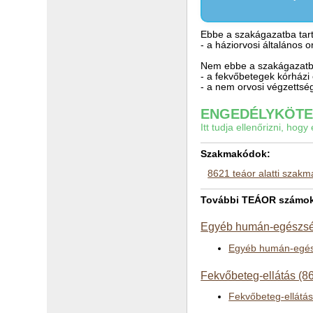
Ebbe a szakágazatba tart
- a háziorvosi általános o
Nem ebbe a szakágazatba
- a fekvőbetegek kórházi 
- a nem orvosi végzettsé
ENGEDÉLYKÖTEL
Itt tudja ellenőrizni, ho
Szakmakódok:
8621 teáor alatti szak
További TEÁOR számok 
Egyéb humán-egészség
Egyéb humán-egész
Fekvőbeteg-ellátás (8
Fekvőbeteg-ellátás