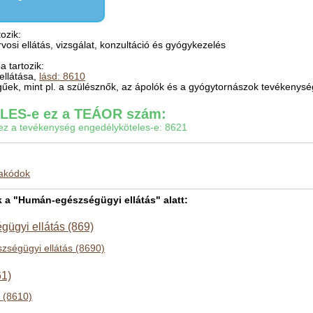
ozik:
rvosi ellátás, vizsgálat, konzultáció és gyógykezelés
 tartozik:
ellátása,
lásd: 8610
gűek, mint pl. a szülésznők, az ápolók és a gyógytornászok tevékenys
ES-e ez a TEÁOR szám:
gy ez a tevékenység engedélyköteles-e: 8621
makódok
a "Humán-egészségügyi ellátás" alatt:
ügyi ellátás (869)
ségügyi ellátás (8690)
61)
 (8610)