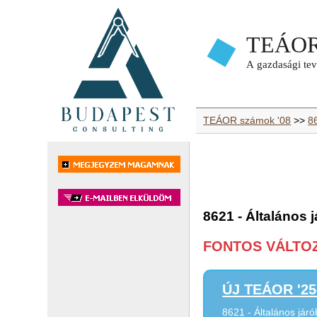
TEÁOR számok '08
>>
8
8621 - Általános 
FONTOS VÁLTOZÁ
ÚJ TEÁOR '25 
8621 - Általános járó