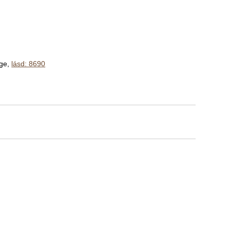
ége,
lásd: 8690