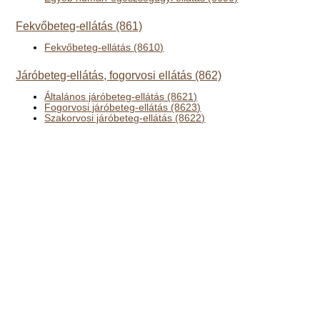
Fekvőbeteg-ellátás (861)
Fekvőbeteg-ellátás (8610)
Járóbeteg-ellátás, fogorvosi ellátás (862)
Általános járóbeteg-ellátás (8621)
Fogorvosi járóbeteg-ellátás (8623)
Szakorvosi járóbeteg-ellátás (8622)