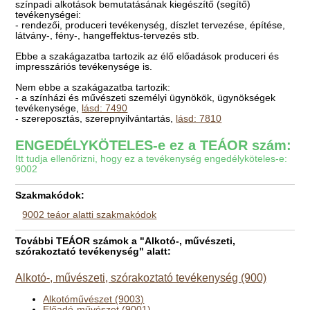
színpadi alkotások bemutatásának kiegészítő (segítő)
tevékenységei:
- rendezői, produceri tevékenység, díszlet tervezése, építése,
látvány-, fény-, hangeffektus-tervezés stb.
Ebbe a szakágazatba tartozik az élő előadások produceri és
impresszáriós tevékenysége is.
Nem ebbe a szakágazatba tartozik:
- a színházi és művészeti személyi ügynökök, ügynökségek
tevékenysége,
lásd: 7490
- szereposztás, szerepnyilvántartás,
lásd: 7810
ENGEDÉLYKÖTELES-e ez a TEÁOR szám:
Itt tudja ellenőrizni, hogy ez a tevékenység engedélyköteles-e:
9002
Szakmakódok:
9002 teáor alatti szakmakódok
További TEÁOR számok a "Alkotó-, művészeti,
szórakoztató tevékenység" alatt:
Alkotó-, művészeti, szórakoztató tevékenység (900)
Alkotóművészet (9003)
Előadó-művészet (9001)