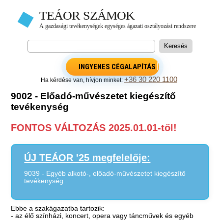
INGYENES CÉGALAPÍTÁS
+36 30 220 1100
Ha kérdése van, hívjon minket:
9002 - Előadó-művészetet kiegészítő
tevékenység
FONTOS VÁLTOZÁS 2025.01.01-től!
ÚJ TEÁOR '25 megfelelője:
9039 - Egyéb alkotó-, előadó-művészetet kiegészítő
tevékenység
Ebbe a szakágazatba tartozik:
- az élő színházi, koncert, opera vagy táncművek és egyéb