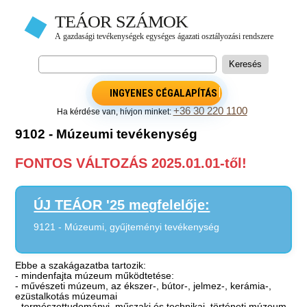
INGYENES CÉGALAPÍTÁS
+36 30 220 1100
Ha kérdése van, hívjon minket:
9102 - Múzeumi tevékenység
FONTOS VÁLTOZÁS 2025.01.01-től!
ÚJ TEÁOR '25 megfelelője:
9121 - Múzeumi, gyűjteményi tevékenység
Ebbe a szakágazatba tartozik:
- mindenfajta múzeum működtetése:
- művészeti múzeum, az ékszer-, bútor-, jelmez-, kerámia-,
ezüstalkotás múzeumai
- természettudományi, műszaki és technikai, történeti múzeum,