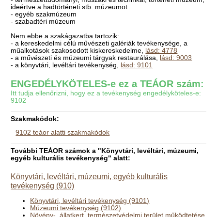
ideértve a hadtörténeti stb. múzeumot
- egyéb szakmúzeum
- szabadtéri múzeum
Nem ebbe a szakágazatba tartozik:
- a kereskedelmi célú művészeti galériák tevékenysége, a
műalkotások szakosodott kiskereskedelme,
lásd: 4778
- a művészeti és múzeumi tárgyak restaurálása,
lásd: 9003
- a könyvtári, levéltári tevékenység,
lásd: 9101
ENGEDÉLYKÖTELES-e ez a TEÁOR szám:
Itt tudja ellenőrizni, hogy ez a tevékenység engedélyköteles-e:
9102
Szakmakódok:
9102 teáor alatti szakmakódok
További TEÁOR számok a "Könyvtári, levéltári, múzeumi,
egyéb kulturális tevékenység" alatt:
Könyvtári, levéltári, múzeumi, egyéb kulturális
tevékenység (910)
Könyvtári, levéltári tevékenység (9101)
Múzeumi tevékenység (9102)
Növény-, állatkert, természetvédelmi terület működtetése