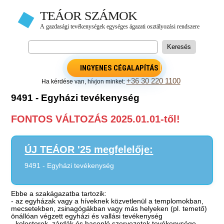
INGYENES CÉGALAPÍTÁS
+36 30 220 1100
Ha kérdése van, hívjon minket:
9491 - Egyházi tevékenység
FONTOS VÁLTOZÁS 2025.01.01-től!
ÚJ TEÁOR '25 megfelelője:
9491 - Egyházi tevékenység
Ebbe a szakágazatba tartozik:
- az egyházak vagy a híveknek közvetlenül a templomokban,
mecsetekben, zsinagógákban vagy más helyeken (pl. temető)
önállóan végzett egyházi és vallási tevékenység
- kolostorok, zárdák és hasonló szervezetek tevékenysége