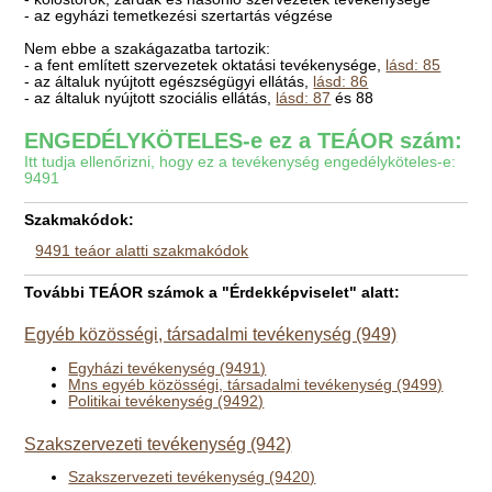
- az egyházi temetkezési szertartás végzése
Nem ebbe a szakágazatba tartozik:
- a fent említett szervezetek oktatási tevékenysége,
lásd: 85
- az általuk nyújtott egészségügyi ellátás,
lásd: 86
- az általuk nyújtott szociális ellátás,
lásd: 87
és 88
ENGEDÉLYKÖTELES-e ez a TEÁOR szám:
Itt tudja ellenőrizni, hogy ez a tevékenység engedélyköteles-e:
9491
Szakmakódok:
9491 teáor alatti szakmakódok
További TEÁOR számok a "Érdekképviselet" alatt:
Egyéb közösségi, társadalmi tevékenység (949)
Egyházi tevékenység (9491)
Mns egyéb közösségi, társadalmi tevékenység (9499)
Politikai tevékenység (9492)
Szakszervezeti tevékenység (942)
Szakszervezeti tevékenység (9420)