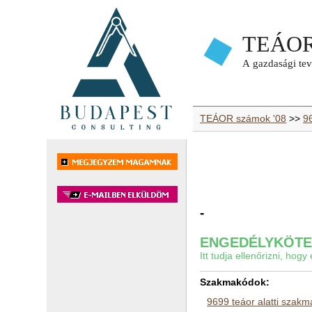
TEÁOR számok '08
>>
9
-
ENGEDÉLYKÖTEL
Itt tudja ellenőrizni, ho
Szakmakódok:
9699 teáor alatti szak