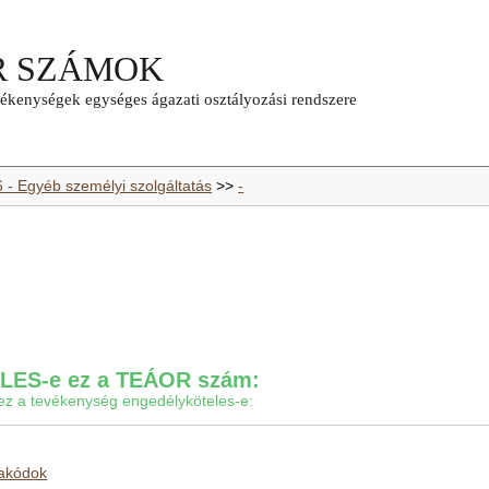
6 - Egyéb személyi szolgáltatás
>>
-
ES-e ez a TEÁOR szám:
gy ez a tevékenység engedélyköteles-e:
makódok