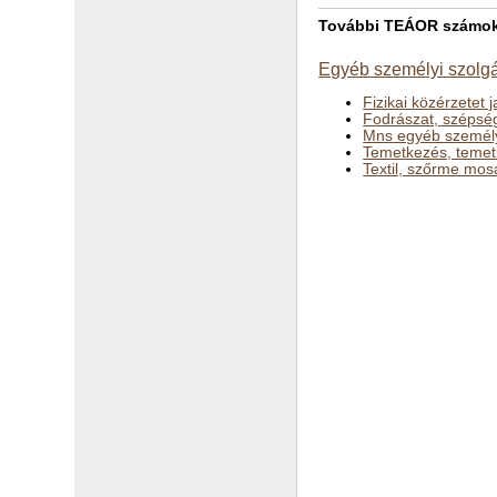
További TEÁOR számok a
Egyéb személyi szolgá
Fizikai közérzetet 
Fodrászat, szépsé
Mns egyéb személyi
Temetkezés, temetk
Textil, szőrme mosá