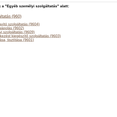
 "Egyéb személyi szolgáltatás" alatt:
ltatás (960)
javító szolgáltatás (9604)
gápolás (9602)
 szolgáltatás (9609)
ezést kiegészítő szolgáltatás (9603)
sa, tisztítása (9601)