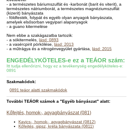
- a természetes báriumszulfát és -karbonát (barit és viterit), a
természetes nátriumborát, a természetes magnéziumszulfát
(kizerit) bányászata
- földfesték, folypát és egyéb olyan anyagok bányászata,
amelyek elsősorban vegyipari alapanyagok
- a guano kitermelése
Nem ebbe a szakágazatba tartozik:
- a sókitermelés,
lásd: 0893
- a vasércpirit pörkölése,
lásd: 2013
- a műtrágya és a nitrogénvegyület gyártása,
lásd: 2015
ENGEDÉLYKÖTELES-e ez a TEÁOR szám:
Itt tudja ellenőrizni, hogy ez a tevékenység engedélyköteles-e:
0891
Szakmakódok:
0891 teáor alatti szakmakódok
További TEÁOR számok a "Egyéb bányászat" alatt:
Kőfejtés, homok-, agyagbányászat (081)
Kavics-, homok-, agyagbányászat (0812)
Kőfejtés, gipsz, kréta bányászata (0811)