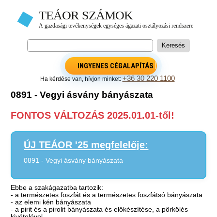
INGYENES CÉGALAPÍTÁS
+36 30 220 1100
Ha kérdése van, hívjon minket:
0891 - Vegyi ásvány bányászata
FONTOS VÁLTOZÁS 2025.01.01-től!
ÚJ TEÁOR '25 megfelelője:
0891 - Vegyi ásvány bányászata
Ebbe a szakágazatba tartozik:
- a természetes foszfát és a természetes foszfátsó bányászata
- az elemi kén bányászata
- a pirit és a pirolit bányászata és előkészítése, a pörkölés
kivételével