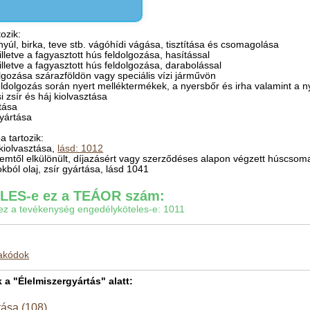
ozik:
nyúl, birka, teve stb. vágóhídi vágása, tisztítása és csomagolása
, illetve a fagyasztott hús feldolgozása, hasítással
, illetve a fagyasztott hús feldolgozása, darabolással
olgozása szárazföldön vagy speciális vízi járművön
ldolgozás során nyert melléktermékek, a nyersbőr és irha valamint a n
si zsír és háj kiolvasztása
ítása
gyártása
 tartozik:
 kiolvasztása,
lásd: 1012
elemtől elkülönült, díjazásért vagy szerződéses alapon végzett húscso
tokból olaj, zsír gyártása, lásd 1041
ES-e ez a TEÁOR szám:
gy ez a tevékenység engedélyköteles-e: 1011
makódok
 "Élelmiszergyártás" alatt:
tása (108)