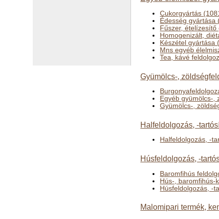
Cukorgyártás (108
Édesség gyártása 
Fűszer, ételízesítő
Homogenizált, diét
Készétel gyártása 
Mns egyéb élelmis
Tea, kávé feldolgo
Gyümölcs-, zöldségfeld
Burgonyafeldolgozá
Egyéb gyümölcs-, z
Gyümölcs-, zöldség
Halfeldolgozás, -tartós
Halfeldolgozás, -ta
Húsfeldolgozás, -tartó
Baromfihús feldolg
Hús-, baromfihús-
Húsfeldolgozás, -ta
Malomipari termék, ke