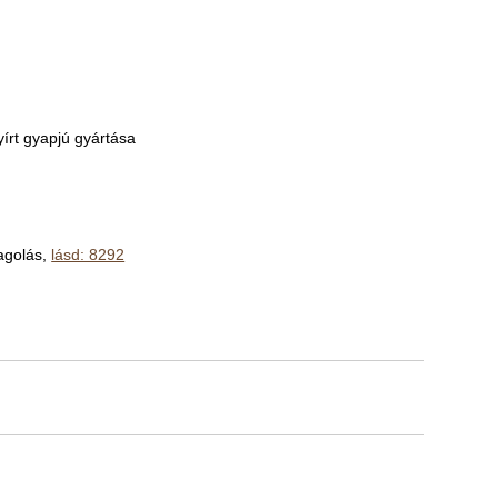
yírt gyapjú gyártása
magolás,
lásd: 8292