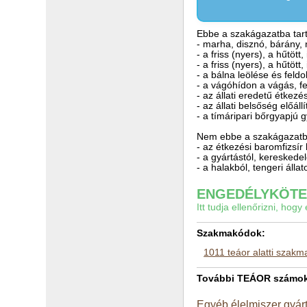
Ebbe a szakágazatba tart
- marha, disznó, bárány, 
- a friss (nyers), a hűtött
- a friss (nyers), a hűtött
- a bálna leölése és feld
- a vágóhídon a vágás, fe
- az állati eredetű étkezé
- az állati belsőség előáll
- a tímáripari bőrgyapjú 
Nem ebbe a szakágazatba
- az étkezési baromfizsír
- a gyártástól, keresked
- a halakból, tengeri álla
ENGEDÉLYKÖTEL
Itt tudja ellenőrizni, ho
Szakmakódok:
1011 teáor alatti szak
További TEÁOR számok a
Egyéb élelmiszer gyár