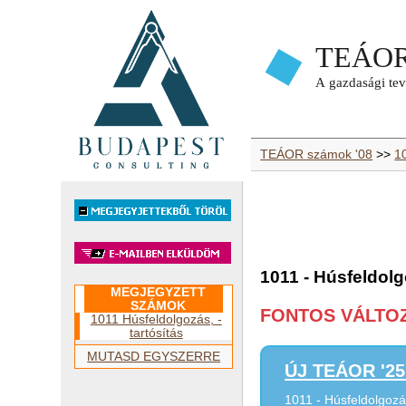
TEÁOR számok '08
>>
1
1011 - Húsfeldolg
MEGJEGYZETT
SZÁMOK
FONTOS VÁLTOZÁ
1011 Húsfeldolgozás, -
tartósítás
MUTASD EGYSZERRE
ÚJ TEÁOR '25 
1011 - Húsfeldolgozás