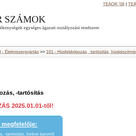
TEÁOR '08
|
TEÁ
0 - Élelmiszergyártás
>>
101 - Húsfeldolgozás, -tartósítás, húskészítm
ozás, -tartósítás
S 2025.01.01-től!
megfelelője:
, -tartósítás, kivéve baromfi