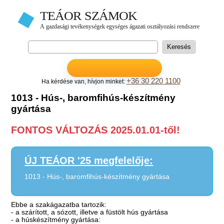
+36 30 220 1100
Ha kérdése van, hívjon minket:
1013 - Hús-, baromfihús-készítmény
gyártása
FONTOS VÁLTOZÁS 2025.01.01-től!
ÚJ TEÁOR '25 megfelelője:
1013 - Hús-, baromfihús-készítmény gyártása
Ebbe a szakágazatba tartozik:
- a szárított, a sózott, illetve a füstölt hús gyártása
- a húskészítmény gyártása: