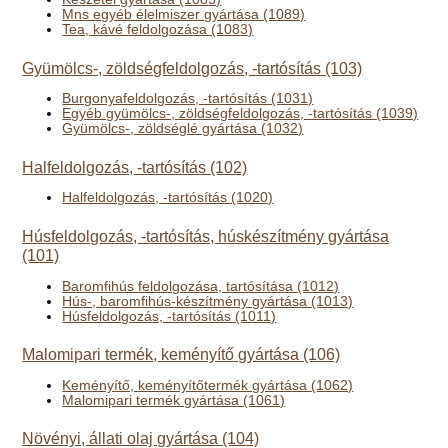
Mns egyéb élelmiszer gyártása (1089)
Tea, kávé feldolgozása (1083)
Gyümölcs-, zöldségfeldolgozás, -tartósítás (103)
Burgonyafeldolgozás, -tartósítás (1031)
Egyéb gyümölcs-, zöldségfeldolgozás, -tartósítás (1039)
Gyümölcs-, zöldséglé gyártása (1032)
Halfeldolgozás, -tartósítás (102)
Halfeldolgozás, -tartósítás (1020)
Húsfeldolgozás, -tartósítás, húskészítmény gyártása
(101)
Baromfihús feldolgozása, tartósítása (1012)
Hús-, baromfihús-készítmény gyártása (1013)
Húsfeldolgozás, -tartósítás (1011)
Malomipari termék, keményítő gyártása (106)
Keményítő, keményítőtermék gyártása (1062)
Malomipari termék gyártása (1061)
Növényi, állati olaj gyártása (104)