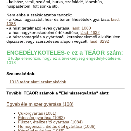
- kolbász, virsli, szalámi, hurka, szafaládé, löncshús,
húspástétom, főtt sonka stb.
Nem ebbe a szakágazatba tartozik:
- a kész, fagyasztott hús- és baromfihúsételek gyártása,
lásd:
1085
- a húst tartalmazó leves gyártása,
lásd: 1089
- a hús nagykereskedelmi értékesítése,
lásd: 4632
- a húscsomagolás a gyártástól, kereskedelemtől elkülönülten,
díjazásért vagy szerződéses alapon végzett,
lásd: 8292
ENGEDÉLYKÖTELES-e ez a TEÁOR szám:
Itt tudja ellenőrizni, hogy ez a tevékenység engedélyköteles-e:
1013
Szakmakódok:
1013 teáor alatti szakmakódok
További TEÁOR számok a "Élelmiszergyártás" alatt:
Egyéb élelmiszer gyártása (108)
Cukorgyártás (1081)
Édesség gyártása (1082)
Fűszer, ételízesítő gyártása (1084)
Homogenizált, diétás étel gyártása (1086)
Készétel gyártása (1085)