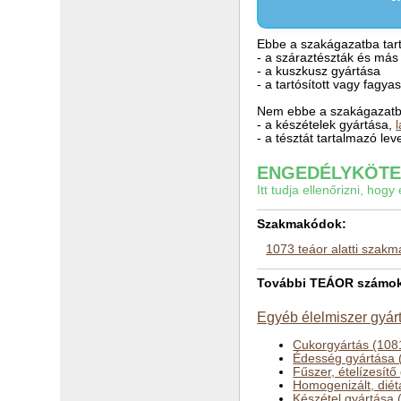
Ebbe a szakágazatba tart
- a száraztészták és más t
- a kuszkusz gyártása
- a tartósított vagy fagya
Nem ebbe a szakágazatba
- a készételek gyártása,
- a tésztát tartalmazó le
ENGEDÉLYKÖTEL
Itt tudja ellenőrizni, ho
Szakmakódok:
1073 teáor alatti szak
További TEÁOR számok a
Egyéb élelmiszer gyár
Cukorgyártás (108
Édesség gyártása 
Fűszer, ételízesítő
Homogenizált, diét
Készétel gyártása 