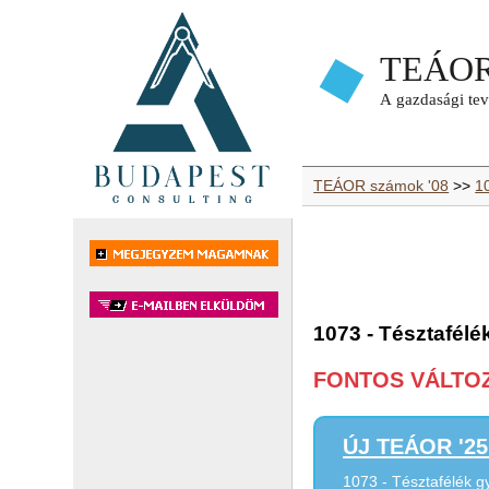
TEÁOR számok '08
>>
1
1073 - Tésztafélé
FONTOS VÁLTOZÁ
ÚJ TEÁOR '25 
1073 - Tésztafélék g