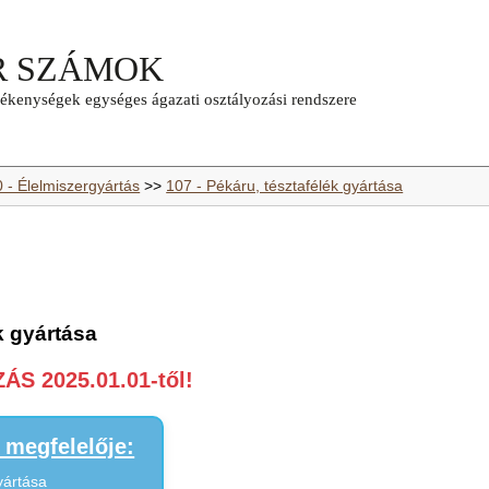
0 - Élelmiszergyártás
>>
107 - Pékáru, tésztafélék gyártása
k gyártása
S 2025.01.01-től!
megfelelője:
yártása