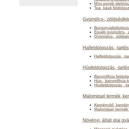
Mns egyéb élelmis
Tea, kávé feldolgo
Gyümölcs-, zöldségfeld
Burgonyafeldolgozá
Egyéb gyümölcs-, z
Gyümölcs-, zöldség
Halfeldolgozás, -tartós
Halfeldolgozás, -ta
Húsfeldolgozás, -tartó
Baromfihús feldolg
Hús-, baromfihús-
Húsfeldolgozás, -ta
Malomipari termék, ke
Keményítő, kemény
Malomipari termék
Növényi, állati olaj gy