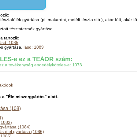
ozik:
észtafélék gyártása (pl. makaróni, metélt tészta stb.), akár főtt, akár töl
sztott tésztatermék gyártása
 tartozik:
lásd: 1085
ves gyártása,
lásd: 1089
ES-e ez a TEÁOR szám:
gy ez a tevékenység engedélyköteles-e: 1073
makódok
 "Élelmiszergyártás" alatt:
tása (108)
1)
(1082)
 gyártása (1084)
ás étel gyártása (1086)
(1085)