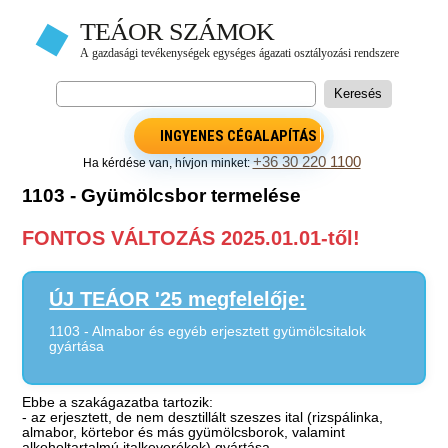
INGYENES CÉGALAPÍTÁS
+36 30 220 1100
Ha kérdése van, hívjon minket:
1103 - Gyümölcsbor termelése
FONTOS VÁLTOZÁS 2025.01.01-től!
ÚJ TEÁOR '25 megfelelője:
1103 - Almabor és egyéb erjesztett gyümölcsitalok
gyártása
Ebbe a szakágazatba tartozik:
- az erjesztett, de nem desztillált szeszes ital (rizspálinka,
almabor, körtebor és más gyümölcsborok, valamint
alkoholtartalmú italkeverékek) gyártása