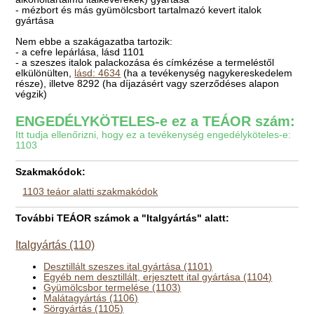
- mézbort és más gyümölcsbort tartalmazó kevert italok
gyártása
Nem ebbe a szakágazatba tartozik:
- a cefre lepárlása, lásd 1101
- a szeszes italok palackozása és címkézése a termeléstől
elkülönülten,
lásd: 4634
(ha a tevékenység nagykereskedelem
része), illetve 8292 (ha díjazásért vagy szerződéses alapon
végzik)
ENGEDÉLYKÖTELES-e ez a TEÁOR szám:
Itt tudja ellenőrizni, hogy ez a tevékenység engedélyköteles-e:
1103
Szakmakódok:
1103 teáor alatti szakmakódok
További TEÁOR számok a "Italgyártás" alatt:
Italgyártás (110)
Desztillált szeszes ital gyártása (1101)
Egyéb nem desztillált, erjesztett ital gyártása (1104)
Gyümölcsbor termelése (1103)
Malátagyártás (1106)
Sörgyártás (1105)