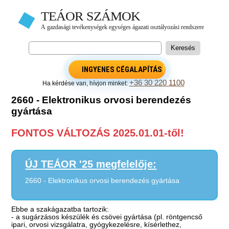
INGYENES CÉGALAPÍTÁS
+36 30 220 1100
Ha kérdése van, hívjon minket:
2660 - Elektronikus orvosi berendezés
gyártása
FONTOS VÁLTOZÁS 2025.01.01-től!
ÚJ TEÁOR '25 megfelelője:
2660 - Elektronikus orvosi berendezés gyártása
Ebbe a szakágazatba tartozik:
- a sugárzásos készülék és csövei gyártása (pl. röntgencső
ipari, orvosi vizsgálatra, gyógykezelésre, kísérlethez,