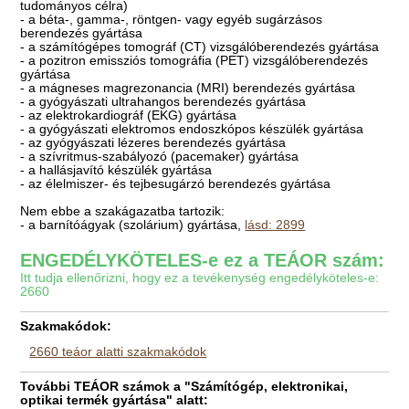
tudományos célra)
- a béta-, gamma-, röntgen- vagy egyéb sugárzásos
berendezés gyártása
- a számítógépes tomográf (CT) vizsgálóberendezés gyártása
- a pozitron emissziós tomográfia (PET) vizsgálóberendezés
gyártása
- a mágneses magrezonancia (MRI) berendezés gyártása
- a gyógyászati ultrahangos berendezés gyártása
- az elektrokardiográf (EKG) gyártása
- a gyógyászati elektromos endoszkópos készülék gyártása
- az gyógyászati lézeres berendezés gyártása
- a szívritmus-szabályozó (pacemaker) gyártása
- a hallásjavító készülék gyártása
- az élelmiszer- és tejbesugárzó berendezés gyártása
Nem ebbe a szakágazatba tartozik:
- a barnítóágyak (szolárium) gyártása,
lásd: 2899
ENGEDÉLYKÖTELES-e ez a TEÁOR szám:
Itt tudja ellenőrizni, hogy ez a tevékenység engedélyköteles-e:
2660
Szakmakódok:
2660 teáor alatti szakmakódok
További TEÁOR számok a "Számítógép, elektronikai,
optikai termék gyártása" alatt: