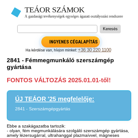
INGYENES CÉGALAPÍTÁS
+36 30 220 1100
Ha kérdése van, hívjon minket:
2841 - Fémmegmunkáló szerszámgép
gyártása
FONTOS VÁLTOZÁS 2025.01.01-től!
ÚJ TEÁOR '25 megfelelője:
2841 - Szerszámgépgyártás
Ebbe a szakágazatba tartozik:
- olyan, fém megmunkálására szolgáló szerszámgép gyártása,
amely lézersugárral, ultrahanggal plazmaívvel, mágneses