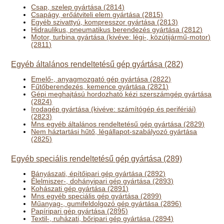
Csap, szelep gyártása (2814)
Csapágy, erőátviteli elem gyártása (2815)
Egyéb szivattyú, kompresszor gyártása (2813)
Hidraulikus, pneumatikus berendezés gyártása (2812)
Motor, turbina gyártása (kivéve: légi-, közútijármű-motor)
(2811)
Egyéb általános rendeltetésű gép gyártása (282)
Emelő-, anyagmozgató gép gyártása (2822)
Fűtőberendezés, kemence gyártása (2821)
Gépi meghajtású hordozható kézi szerszámgép gyártása
(2824)
Irodagép gyártása (kivéve: számítógép és perifériái)
(2823)
Mns egyéb általános rendeltetésű gép gyártása (2829)
Nem háztartási hűtő, légállapot-szabályozó gyártása
(2825)
Egyéb speciális rendeltetésű gép gyártása (289)
Bányászati, építőipari gép gyártása (2892)
Élelmiszer-, dohányipari gép gyártása (2893)
Kohászati gép gyártása (2891)
Mns egyéb speciális gép gyártása (2899)
Műanyag-, gumifeldolgozó gép gyártása (2896)
Papíripari gép gyártása (2895)
Textil-, ruházati, bőripari gép gyártása (2894)