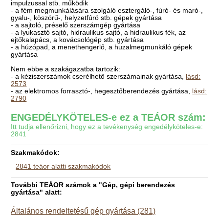
impulzussal stb. működik
- a fém megmunkálására szolgáló esztergáló-, fúró- és maró-,
gyalu-, köszörű-, helyzetfúró stb. gépek gyártása
- a sajtoló, préselő szerszámgép gyártása
- a lyukasztó sajtó, hidraulikus sajtó, a hidraulikus fék, az
ejtőkalapács, a kovácsológép stb. gyártása
- a húzópad, a menethengerlő, a huzalmegmunkáló gépek
gyártása
Nem ebbe a szakágazatba tartozik:
- a kéziszerszámok cserélhető szerszámainak gyártása,
lásd:
2573
- az elektromos forrasztó-, hegesztőberendezés gyártása,
lásd:
2790
ENGEDÉLYKÖTELES-e ez a TEÁOR szám:
Itt tudja ellenőrizni, hogy ez a tevékenység engedélyköteles-e:
2841
Szakmakódok:
2841 teáor alatti szakmakódok
További TEÁOR számok a "Gép, gépi berendezés
gyártása" alatt:
Általános rendeltetésű gép gyártása (281)