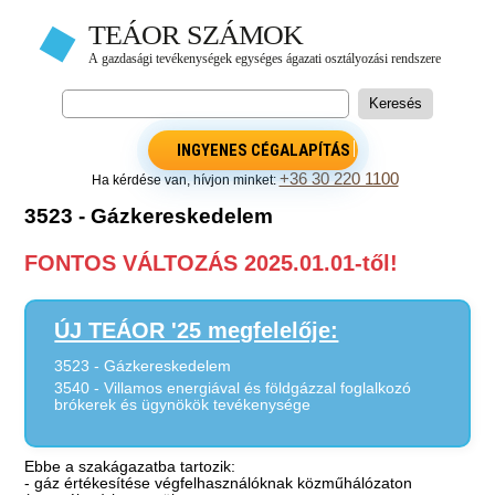
INGYENES CÉGALAPÍTÁS
+36 30 220 1100
Ha kérdése van, hívjon minket:
3523 - Gázkereskedelem
FONTOS VÁLTOZÁS 2025.01.01-től!
ÚJ TEÁOR '25 megfelelője:
3523 - Gázkereskedelem
3540 - Villamos energiával és földgázzal foglalkozó
brókerek és ügynökök tevékenysége
Ebbe a szakágazatba tartozik:
- gáz értékesítése végfelhasználóknak közműhálózaton