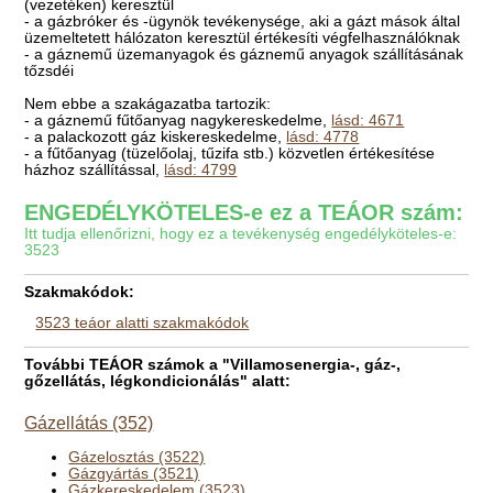
(vezetéken) keresztül
- a gázbróker és -ügynök tevékenysége, aki a gázt mások által
üzemeltetett hálózaton keresztül értékesíti végfelhasználóknak
- a gáznemű üzemanyagok és gáznemű anyagok szállításának
tőzsdéi
Nem ebbe a szakágazatba tartozik:
- a gáznemű fűtőanyag nagykereskedelme,
lásd: 4671
- a palackozott gáz kiskereskedelme,
lásd: 4778
- a fűtőanyag (tüzelőolaj, tűzifa stb.) közvetlen értékesítése
házhoz szállítással,
lásd: 4799
ENGEDÉLYKÖTELES-e ez a TEÁOR szám:
Itt tudja ellenőrizni, hogy ez a tevékenység engedélyköteles-e:
3523
Szakmakódok:
3523 teáor alatti szakmakódok
További TEÁOR számok a "Villamosenergia-, gáz-,
gőzellátás, légkondicionálás" alatt:
Gázellátás (352)
Gázelosztás (3522)
Gázgyártás (3521)
Gázkereskedelem (3523)