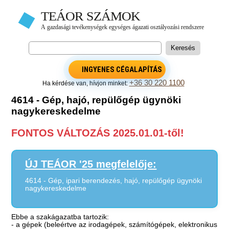
INGYENES CÉGALAPÍTÁS
+36 30 220 1100
Ha kérdése van, hívjon minket:
4614 - Gép, hajó, repülőgép ügynöki
nagykereskedelme
FONTOS VÁLTOZÁS 2025.01.01-től!
ÚJ TEÁOR '25 megfelelője:
4614 - Gép, ipari berendezés, hajó, repülőgép ügynöki
nagykereskedelme
Ebbe a szakágazatba tartozik:
- a gépek (beleértve az irodagépek, számítógépek, elektronikus