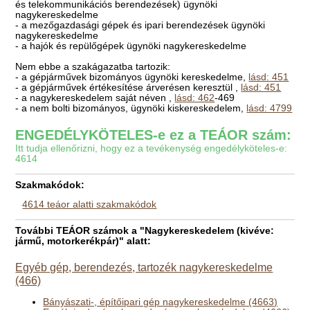
és telekommunikációs berendezések) ügynöki
nagykereskedelme
- a mezőgazdasági gépek és ipari berendezések ügynöki
nagykereskedelme
- a hajók és repülőgépek ügynöki nagykereskedelme
Nem ebbe a szakágazatba tartozik:
- a gépjárművek bizományos ügynöki kereskedelme,
lásd: 451
- a gépjárművek értékesítése árverésen keresztül ,
lásd: 451
- a nagykereskedelem saját néven ,
lásd: 462
-469
- a nem bolti bizományos, ügynöki kiskereskedelem,
lásd: 4799
ENGEDÉLYKÖTELES-e ez a TEÁOR szám:
Itt tudja ellenőrizni, hogy ez a tevékenység engedélyköteles-e:
4614
Szakmakódok:
4614 teáor alatti szakmakódok
További TEÁOR számok a "Nagykereskedelem (kivéve:
jármű, motorkerékpár)" alatt:
Egyéb gép, berendezés, tartozék nagykereskedelme
(466)
Bányászati-, építőipari gép nagykereskedelme (4663)