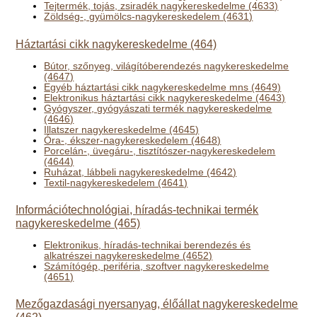
Tejtermék, tojás, zsiradék nagykereskedelme (4633)
Zöldség-, gyümölcs-nagykereskedelem (4631)
Háztartási cikk nagykereskedelme (464)
Bútor, szőnyeg, világítóberendezés nagykereskedelme
(4647)
Egyéb háztartási cikk nagykereskedelme mns (4649)
Elektronikus háztartási cikk nagykereskedelme (4643)
Gyógyszer, gyógyászati termék nagykereskedelme
(4646)
Illatszer nagykereskedelme (4645)
Óra-, ékszer-nagykereskedelem (4648)
Porcelán-, üvegáru-, tisztítószer-nagykereskedelem
(4644)
Ruházat, lábbeli nagykereskedelme (4642)
Textil-nagykereskedelem (4641)
Információtechnológiai, híradás-technikai termék
nagykereskedelme (465)
Elektronikus, híradás-technikai berendezés és
alkatrészei nagykereskedelme (4652)
Számítógép, periféria, szoftver nagykereskedelme
(4651)
Mezőgazdasági nyersanyag, élőállat nagykereskedelme