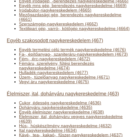
Egyéb irodagép, -berendezés nagykereskedelme (4666)
Egyéb mns gép, berendezés nagykereskedelme (4669)
Irodabútor-nagykereskedelem (4665)
Mezőgazdasági gép, berendezés nagykereskedelme
(4661)
Szerszámgép-nagykereskedelem (4662)
Textilipari gép, varró-, kötőgép nagykereskedelme (4664)
Egyéb szakosodott nagykereskedelem (467)
Egyéb termelési célú termék nagykereskedelme (4676)
Fa-, építőanyag-, szaniteráru-nagykereskedelem (4673)
Fém-, érc-nagykereskedelem (4672)
Fémáru, szerelvény, fűtési berendezés
nagykereskedelme (4674)
Hulladék-nagykereskedelem (4677)
Üzem-, tüzelőanyag nagykereskedelme (4671)
Vegyi áru nagykereskedelme (4675)
Élelmiszer, ital, dohányáru nagykereskedelme (463)
Cukor, édesség nagykereskedelme (4636)
Dohányáru nagykereskedelme (4635)
Egyéb élelmiszer nagykereskedelme (4638)
Élelmiszer, ital, dohányáru vegyes nagykereskedelme
(4639)
Hús-, húskészítmény nagykereskedelme (4632)
Ital nagykereskedelme (4634)
Kávé-, tea-, kakaó-, fűszer-nagykereskedelem (4637)