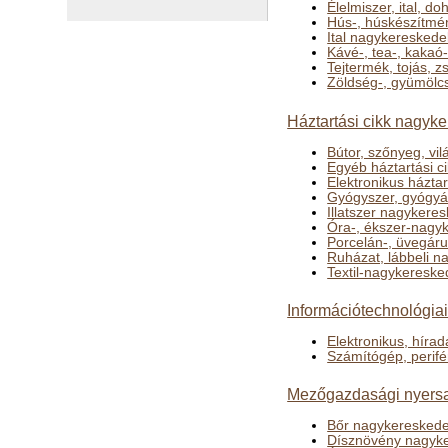
Élelmiszer, ital, 
Hús-, húskészítmé
Ital nagykeresked
Kávé-, tea-, kakaó
Tejtermék, tojás, 
Zöldség-, gyümölc
Háztartási cikk nagyk
Bútor, szőnyeg, v
Egyéb háztartási 
Elektronikus házta
Gyógyszer, gyógyá
Illatszer nagykere
Óra-, ékszer-nagy
Porcelán-, üvegáru
Ruházat, lábbeli 
Textil-nagykeresk
Információtechnológia
Elektronikus, híra
Számítógép, perifé
Mezőgazdasági nyersa
Bőr nagykeresked
Dísznövény nagyk