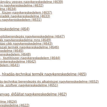
dohányáru vegyes nagykereskedelme (4639)
ny nagykereskedelme (4632)
elme (4634)
-, fűszer-nagykereskedelem (4637)
zsiradék nagykereskedelme (4633)
s-nagykereskedelem (4631)
ereskedelme (464)
ilágítóberendezés nagykereskedelme (4647)
cikk nagykereskedelme mns (4649)
rtási cikk nagykereskedelme (4643)
szati termék nagykereskedelme (4646)
skedelme (4645)
kereskedelem (4648)
-, tisztítószer-nagykereskedelem (4644)
nagykereskedelme (4642)
edelem (4641)
i, híradás-technikai termék nagykereskedelme (465)
dás-technikai berendezés és alkatrészei nagykereskedelme (4652)
ria, szoftver nagykereskedelme (4651)
nyag, élőállat nagykereskedelme (462)
elme (4624)
ereskedelme (4622)