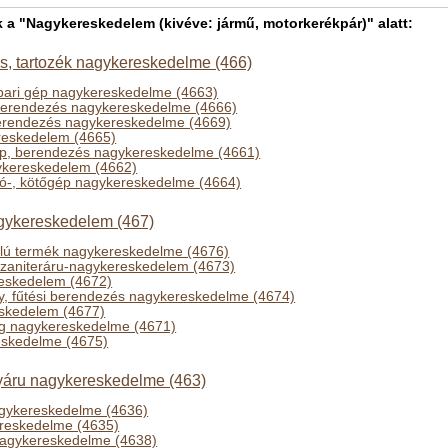
 "Nagykereskedelem (kivéve: jármű, motorkerékpár)" alatt:
, tartozék nagykereskedelme (466)
ipari gép nagykereskedelme (4663)
berendezés nagykereskedelme (4666)
erendezés nagykereskedelme (4669)
reskedelem (4665)
p, berendezés nagykereskedelme (4661)
kereskedelem (4662)
arró-, kötőgép nagykereskedelme (4664)
gykereskedelem (467)
élú termék nagykereskedelme (4676)
 szaniteráru-nagykereskedelem (4673)
eskedelem (4672)
y, fűtési berendezés nagykereskedelme (4674)
skedelem (4677)
g nagykereskedelme (4671)
eskedelme (4675)
ányáru nagykereskedelme (463)
gykereskedelme (4636)
reskedelme (4635)
nagykereskedelme (4638)