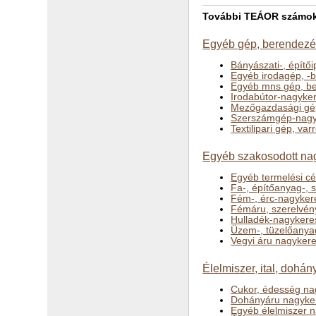
További TEÁOR számok a
Egyéb gép, berendezés
Bányászati-, építő
Egyéb irodagép, -
Egyéb mns gép, b
Irodabútor-nagyke
Mezőgazdasági gé
Szerszámgép-nagy
Textilipari gép, v
Egyéb szakosodott na
Egyéb termelési c
Fa-, építőanyag-,
Fém-, érc-nagyker
Fémáru, szerelvén
Hulladék-nagykere
Üzem-, tüzelőanya
Vegyi áru nagyker
Élelmiszer, ital, doh
Cukor, édesség na
Dohányáru nagyke
Egyéb élelmiszer 