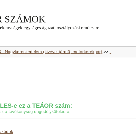
6 - Nagykereskedelem (kivéve: jármű, motorkerékpár)
>>
-
ES-e ez a TEÁOR szám:
gy ez a tevékenység engedélyköteles-e:
makódok