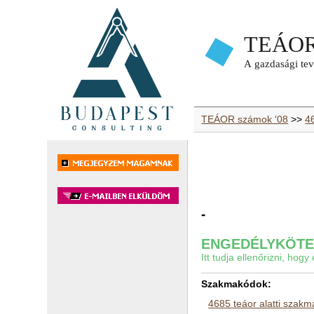
TEÁOR számok '08
>>
4
-
ENGEDÉLYKÖTEL
Itt tudja ellenőrizni, ho
Szakmakódok:
4685 teáor alatti szak