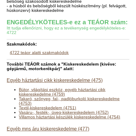
belsőség szakosodott kiskereskedelme
- a húsból és belsőségből készült húskészítmény (pl. felvágott,
húskonzerv) kiskereskedelme
ENGEDÉLYKÖTELES-e ez a TEÁOR szám:
Itt tudja ellenőrizni, hogy ez a tevékenység engedélyköteles-e:
4722
Szakmakódok:
4722 teáor alatti szakmakódok
További TEÁOR számok a "Kiskereskedelem (kivéve:
gépjármű, motorkerékpár)" alatt:
Egyéb háztartási cikk kiskereskedelme (475)
Bútor, világítási eszköz, egyéb háztartási cikk
kiskereskedelme (4759)
Takaró, szőnyeg, fal-, padlóburkoló kiskereskedelme
(4753)
Textil-kiskereskedelem (4751)
Vasáru-, festék-, üveg-kiskereskedelem (4752)
Villamos háztartási készülék kiskereskedelme (4754)
Egyéb mns áru kiskereskedelme (477)