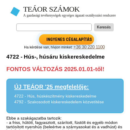
INGYENES CÉGALAPÍTÁS
+36 30 220 1100
Ha kérdése van, hívjon minket:
4722 - Hús-, húsáru kiskereskedelme
FONTOS VÁLTOZÁS 2025.01.01-től!
ÚJ TEÁOR '25 megfelelője:
4722 - Hús, húskészítmény kiskereskedelme
4792 - Szakosodott kiskereskedelem közvetítése
Ebbe a szakágazatba tartozik:
- a friss, hűtött, fagyasztott, szárított, füstölt és egyéb módon
tartósított nyershús (beleértve a szárnyasokat és a vadhúst) és