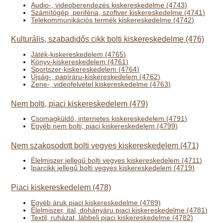
Audio-, videoberendezés kiskereskedelme (4743)
Számítógép, periféria, szoftver kiskereskedelme (4741)
Telekommunikációs termék kiskereskedelme (4742)
Kulturális, szabadidős cikk bolti kiskereskedelme (476)
Játék-kiskereskedelem (4765)
Könyv-kiskereskedelem (4761)
Sportszer-kiskereskedelem (4764)
Újság-, papíráru-kiskereskedelem (4762)
Zene-, videofelvétel kiskereskedelme (4763)
Nem bolti, piaci kiskereskedelem (479)
Csomagküldő, internetes kiskereskedelem (4791)
Egyéb nem bolti, piaci kiskereskedelem (4799)
Nem szakosodott bolti vegyes kiskereskedelem (471)
Élelmiszer jellegű bolti vegyes kiskereskedelem (4711)
Iparcikk jellegű bolti vegyes kiskereskedelem (4719)
Piaci kiskereskedelem (478)
Egyéb áruk piaci kiskereskedelme (4789)
Élelmiszer, ital, dohányáru piaci kiskereskedelme (4781)
Textil, ruházat, lábbeli piaci kiskereskedelme (4782)