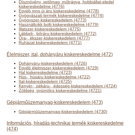
Dísznövény, vetőmag, műtrágya, hobbiállat-eledel
kiskereskedelme (4776)
Egyéb mns új áru kiskereskedelme (4778)
Gyógyászati termék kiskereskedelme (4774)
Gyógyszer-kiskereskedelem (4773)
Használtcikk bolti kiskereskedelme (4779)
Illatszer-kiskereskedelem (4775)
Lábbeli-, bőráru-kiskereskedelem (4772)
Óra-, ékszer-kiskereskedelem (4777)
Ruházat kiskereskedelem (4771)
Élelmiszer, ital, dohányáru kiskereskedelme (472)
Dohányáru-kiskereskedelem (4726)
Egyéb élelmiszer-kiskereskedelem (4729)
Hal kiskereskedelme (4723)
Hús-, húsáru kiskereskedelme (4722)
Ital-kiskereskedelem (4725)
Kenyér-, pékáru-, édesség-kiskereskedelem (4724)
Zöldség, gyümölcs kiskereskedelme (4721)
Gépjárműüzemanyag-kiskereskedelem (473)
Gépjárműüzemanyag-kiskereskedelem (4730)
Információs, híradás-technikai termék kiskereskedelme
(474)