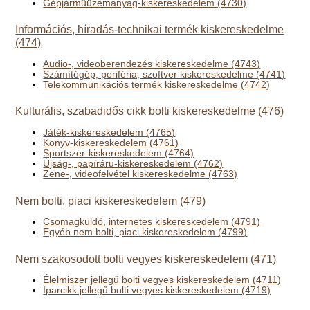
Gépjárműüzemanyag-kiskereskedelem (4730)
Információs, híradás-technikai termék kiskereskedelme
(474)
Audio-, videoberendezés kiskereskedelme (4743)
Számítógép, periféria, szoftver kiskereskedelme (4741)
Telekommunikációs termék kiskereskedelme (4742)
Kulturális, szabadidős cikk bolti kiskereskedelme (476)
Játék-kiskereskedelem (4765)
Könyv-kiskereskedelem (4761)
Sportszer-kiskereskedelem (4764)
Újság-, papíráru-kiskereskedelem (4762)
Zene-, videofelvétel kiskereskedelme (4763)
Nem bolti, piaci kiskereskedelem (479)
Csomagküldő, internetes kiskereskedelem (4791)
Egyéb nem bolti, piaci kiskereskedelem (4799)
Nem szakosodott bolti vegyes kiskereskedelem (471)
Élelmiszer jellegű bolti vegyes kiskereskedelem (4711)
Iparcikk jellegű bolti vegyes kiskereskedelem (4719)