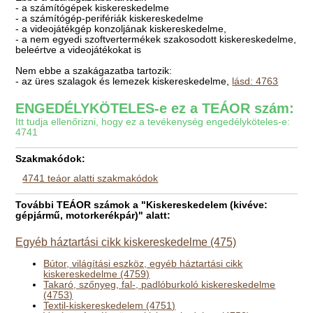
- a számítógépek kiskereskedelme
- a számítógép-perifériák kiskereskedelme
- a videojátékgép konzoljának kiskereskedelme,
- a nem egyedi szoftvertermékek szakosodott kiskereskedelme,
beleértve a videojátékokat is
Nem ebbe a szakágazatba tartozik:
- az üres szalagok és lemezek kiskereskedelme,
lásd: 4763
ENGEDÉLYKÖTELES-e ez a TEÁOR szám:
Itt tudja ellenőrizni, hogy ez a tevékenység engedélyköteles-e:
4741
Szakmakódok:
4741 teáor alatti szakmakódok
További TEÁOR számok a "Kiskereskedelem (kivéve:
gépjármű, motorkerékpár)" alatt:
Egyéb háztartási cikk kiskereskedelme (475)
Bútor, világítási eszköz, egyéb háztartási cikk
kiskereskedelme (4759)
Takaró, szőnyeg, fal-, padlóburkoló kiskereskedelme
(4753)
Textil-kiskereskedelem (4751)