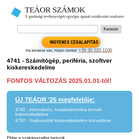
INGYENES CÉGALAPÍTÁS
+36 30 220 1100
Ha kérdése van, hívjon minket:
4741 - Számítógép, periféria, szoftver
kiskereskedelme
FONTOS VÁLTOZÁS 2025.01.01-től!
ÚJ TEÁOR '25 megfelelője:
4740 - Információs, híradástechnikai termék
kiskereskedelme
4792 - Szakosodott kiskereskedelem közvetítése
Ebbe a szakágazatba tartozik