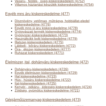
Vasáru-, festék-, üveg-kiskereskedelem (4752)
Villamos háztartási készülék kiskereskedelme (4754)
Egyéb mns áru kiskereskedelme (477)
Dísznövény, vetőmag, műtrágya, hobbiállat-eledel
kiskereskedelme (4776)
Egyéb mns új áru kiskereskedelme (4778)
Gyógyászati termék kiskereskedelme (4774)
Gyógyszer-kiskereskedelem (4773)
Használtcikk bolti kiskereskedelme (4779)
Illatszer-kiskereskedelem (4775)
Lábbeli-, bőráru-kiskereskedelem (4772)
Óra-, ékszer-kiskereskedelem (4777)
Ruházat kiskereskedelem (4771)
Élelmiszer, ital, dohányáru kiskereskedelme (472)
Dohányáru-kiskereskedelem (4726)
Egyéb élelmiszer-kiskereskedelem (4729)
Hal kiskereskedelme (4723)
Hús-, húsáru kiskereskedelme (4722)
Ital-kiskereskedelem (4725)
Kenyér-, pékáru-, édesség-kiskereskedelem (4724)
Zöldség, gyümölcs kiskereskedelme (4721)
Gépjárműüzemanyag-kiskereskedelem (473)