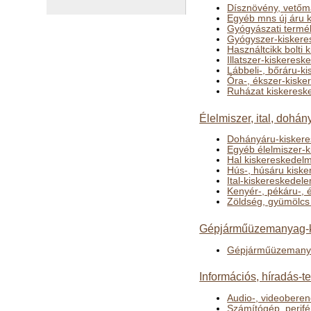
Dísznövény, vetőma
Egyéb mns új áru 
Gyógyászati termé
Gyógyszer-kiskere
Használtcikk bolti
Illatszer-kiskeres
Lábbeli-, bőráru-k
Óra-, ékszer-kisk
Ruházat kiskeresk
Élelmiszer, ital, dohá
Dohányáru-kiskere
Egyéb élelmiszer-
Hal kiskereskedel
Hús-, húsáru kisk
Ital-kiskereskedel
Kenyér-, pékáru-,
Zöldség, gyümölcs
Gépjárműüzemanyag-k
Gépjárműüzemanya
Információs, híradás-t
Audio-, videobere
Számítógép, perifé