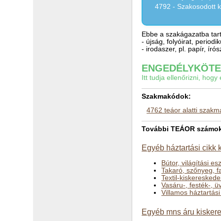
4792 - Szakosodott 
Ebbe a szakágazatba tart
- újság, folyóirat, perio
- irodaszer, pl. papír, í
ENGEDÉLYKÖTEL
Itt tudja ellenőrizni, ho
Szakmakódok:
4762 teáor alatti szak
További TEÁOR számok a
Egyéb háztartási cikk
Bútor, világítási e
Takaró, szőnyeg, f
Textil-kiskeresked
Vasáru-, festék-, 
Villamos háztartás
Egyéb mns áru kisker