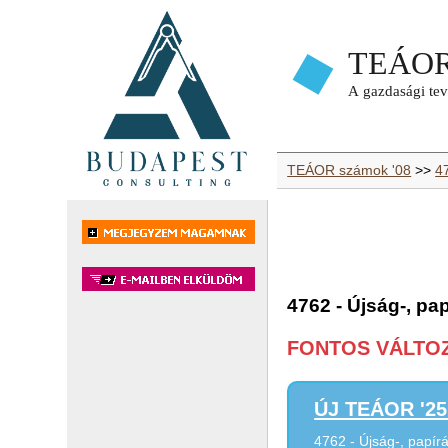
TEÁOR számok '08
>>
4
4762 - Újság-, pa
FONTOS VÁLTOZÁ
ÚJ TEÁOR '25 
4762 - Újság-, papír