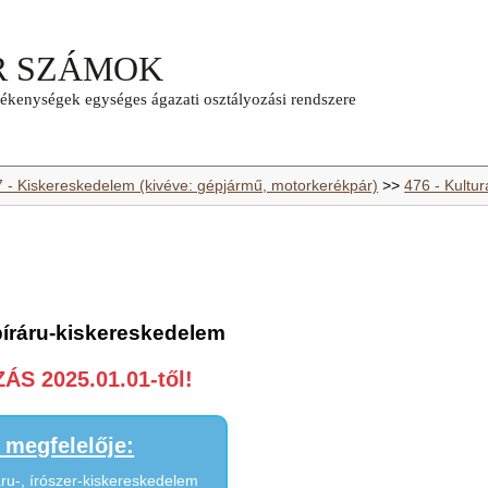
7 - Kiskereskedelem (kivéve: gépjármű, motorkerékpár)
>>
476 - Kultur
píráru-kiskereskedelem
S 2025.01.01-től!
megfelelője:
áru-, írószer-kiskereskedelem