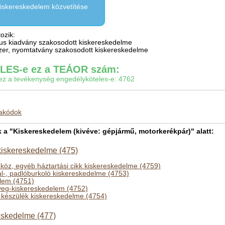
kiskereskedelem közvetítése
ozik:
dikus kiadvány szakosodott kiskereskedelme
rószer, nyomtatvány szakosodott kiskereskedelme
ES-e ez a TEÁOR szám:
gy ez a tevékenység engedélyköteles-e: 4762
makódok
 "Kiskereskedelem (kivéve: gépjármű, motorkerékpár)" alatt:
 kiskereskedelme (475)
szköz, egyéb háztartási cikk kiskereskedelme (4759)
al-, padlóburkoló kiskereskedelme (4753)
elem (4751)
üveg-kiskereskedelem (4752)
i készülék kiskereskedelme (4754)
eskedelme (477)