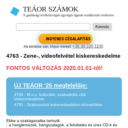
INGYENES CÉGALAPÍTÁS
+36 30 220 1100
Ha kérdése van, hívjon minket:
4763 - Zene-, videofelvétel kiskereskedelme
FONTOS VÁLTOZÁS 2025.01.01-től!
ÚJ TEÁOR '25 megfelelője:
4769 - M.n.s. kulturális, szabadidős cikk
kiskereskedelme
4792 - Szakosodott kiskereskedelem közvetítése
Ebbe a szakágazatba tartozik:
- a hanglemezek, hangszalagok, a felvételes és üres CD-k és