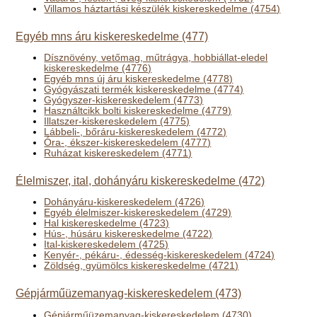
Villamos háztartási készülék kiskereskedelme (4754)
Egyéb mns áru kiskereskedelme (477)
Dísznövény, vetőmag, műtrágya, hobbiállat-eledel
kiskereskedelme (4776)
Egyéb mns új áru kiskereskedelme (4778)
Gyógyászati termék kiskereskedelme (4774)
Gyógyszer-kiskereskedelem (4773)
Használtcikk bolti kiskereskedelme (4779)
Illatszer-kiskereskedelem (4775)
Lábbeli-, bőráru-kiskereskedelem (4772)
Óra-, ékszer-kiskereskedelem (4777)
Ruházat kiskereskedelem (4771)
Élelmiszer, ital, dohányáru kiskereskedelme (472)
Dohányáru-kiskereskedelem (4726)
Egyéb élelmiszer-kiskereskedelem (4729)
Hal kiskereskedelme (4723)
Hús-, húsáru kiskereskedelme (4722)
Ital-kiskereskedelem (4725)
Kenyér-, pékáru-, édesség-kiskereskedelem (4724)
Zöldség, gyümölcs kiskereskedelme (4721)
Gépjárműüzemanyag-kiskereskedelem (473)
Gépjárműüzemanyag-kiskereskedelem (4730)