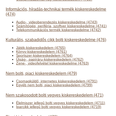
Információs, híradás-technikai termék kiskereskedelme
(474)
Audio-, videoberendezés kiskereskedelme (4743)
Számítógép, periféria, szoftver kiskereskedelme (4741)
Telekommunikációs termék kiskereskedelme (4742)
Kulturális, szabadidős cikk bolti kiskereskedelme (476)
Játék-kiskereskedelem (4765)
Könyv-kiskereskedelem (4761)
Sportszer-kiskereskedelem (4764)
Újság-, papíráru-kiskereskedelem (4762)
Zene-, videofelvétel kiskereskedelme (4763)
Nem bolti, piaci kiskereskedelem (479)
Csomagküldő, internetes kiskereskedelem (4791)
Egyéb nem bolti, piaci kiskereskedelem (4799)
Nem szakosodott bolti vegyes kiskereskedelem (471)
Élelmiszer jellegű bolti vegyes kiskereskedelem (4711)
Iparcikk jellegű bolti vegyes kiskereskedelem (4719)