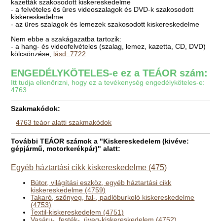
kazetták szakosodott kiskereskedelme
- a felvételes és üres videoszalagok és DVD-k szakosodott
kiskereskedelme.
- az üres szalagok és lemezek szakosodott kiskereskedelme
Nem ebbe a szakágazatba tartozik:
- a hang- és videofelvételes (szalag, lemez, kazetta, CD, DVD)
kölcsönzése,
lásd: 7722
.
ENGEDÉLYKÖTELES-e ez a TEÁOR szám:
Itt tudja ellenőrizni, hogy ez a tevékenység engedélyköteles-e:
4763
Szakmakódok:
4763 teáor alatti szakmakódok
További TEÁOR számok a "Kiskereskedelem (kivéve:
gépjármű, motorkerékpár)" alatt:
Egyéb háztartási cikk kiskereskedelme (475)
Bútor, világítási eszköz, egyéb háztartási cikk
kiskereskedelme (4759)
Takaró, szőnyeg, fal-, padlóburkoló kiskereskedelme
(4753)
Textil-kiskereskedelem (4751)
Vasáru-, festék-, üveg-kiskereskedelem (4752)